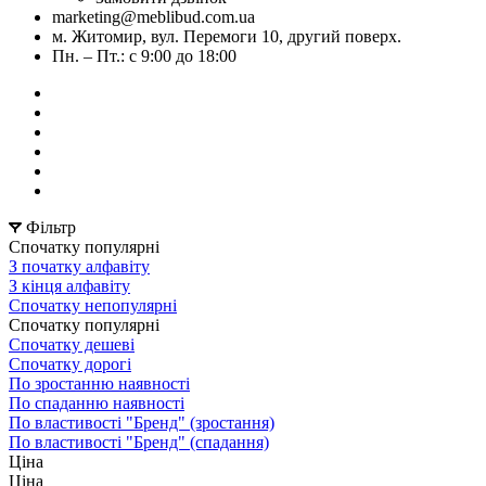
marketing@meblibud.com.ua
м. Житомир, вул. Перемоги 10, другий поверх.
Пн. – Пт.: с 9:00 до 18:00
Фільтр
Спочатку популярні
З початку алфавіту
З кінця алфавіту
Спочатку непопулярні
Спочатку популярні
Спочатку дешеві
Спочатку дорогі
По зростанню наявності
По спаданню наявності
По властивості "Бренд" (зростання)
По властивості "Бренд" (спадання)
Ціна
Ціна