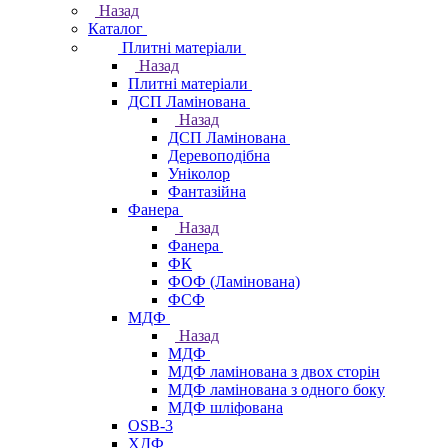
Назад
Каталог
Плитні матеріали
Назад
Плитні матеріали
ДСП Ламінована
Назад
ДСП Ламінована
Деревоподібна
Уніколор
Фантазійна
Фанера
Назад
Фанера
ФК
ФОФ (Ламінована)
ФСФ
МДФ
Назад
МДФ
МДФ ламінована з двох сторін
МДФ ламінована з одного боку
МДФ шліфована
OSB-3
ХДФ