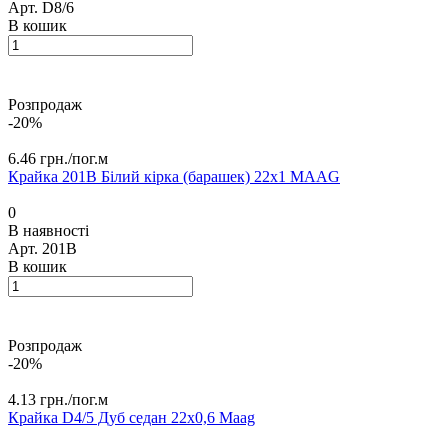
Арт.
D8/6
В кошик
Розпродаж
-20%
6.46 грн./
пог.м
Крайка 201В Білий кірка (барашек) 22х1 MАAG
0
В наявності
Арт.
201В
В кошик
Розпродаж
-20%
4.13 грн./
пог.м
Крайка D4/5 Дуб седан 22х0,6 Maag