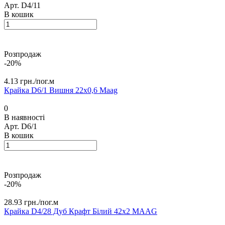
Арт.
D4/11
В кошик
Розпродаж
-20%
4.13 грн./
пог.м
Крайка D6/1 Вишня 22х0,6 Maag
0
В наявності
Арт.
D6/1
В кошик
Розпродаж
-20%
28.93 грн./
пог.м
Крайка D4/28 Дуб Крафт Білий 42х2 MАAG