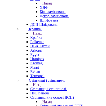
Назад
ХДФ
Біла ламінована
Декор ламінована
Шліфована
ДСП Шліфована
Крайка
Назад
Крайка
Polkemic
ПВХ Китай
Arkopa
Egger
Hranipex
Kromag
Maag
Rehau
Termopal
Стільниці і стінпанелі
Назад
Стільниці і стінпанелі
HPL панелі
Стільниці (на основі ДСП)
Назад
Стільниці (на основі ДСП)