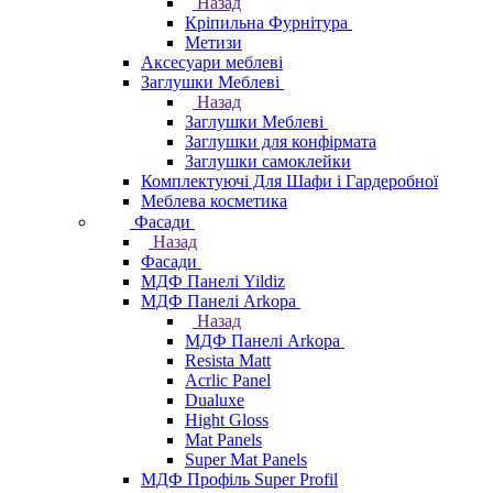
Назад
Кріпильна Фурнітура
Метизи
Аксесуари меблеві
Заглушки Меблеві
Назад
Заглушки Меблеві
Заглушки для конфірмата
Заглушки самоклейки
Комплектуючі Для Шафи і Гардеробної
Меблева косметика
Фасади
Назад
Фасади
МДФ Панелі Yildiz
МДФ Панелі Arkopa
Назад
МДФ Панелі Arkopa
Resista Matt
Acrlic Panel
Dualuxe
Hight Gloss
Mat Panels
Super Mat Panels
МДФ Профіль Super Profil