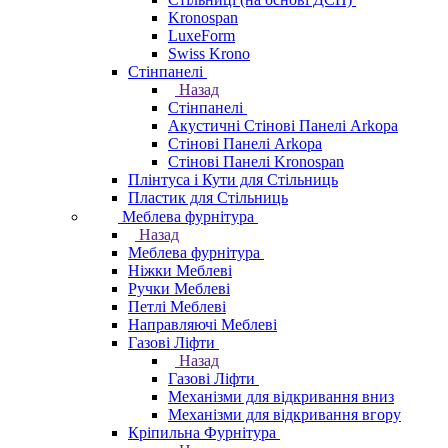
Kronospan
LuxeForm
Swiss Krono
Стінпанелі
Назад
Стінпанелі
Акустичні Стінові Панелі Аrkopa
Стінові Панелі Arkopa
Стінові Панелі Kronospan
Плінтуса і Кути для Стільниць
Пластик для Стільниць
Меблева фурнітура
Назад
Меблева фурнітура
Ніжки Меблеві
Ручки Меблеві
Петлі Меблеві
Направляючі Меблеві
Газові Ліфти
Назад
Газові Ліфти
Механізми для відкривання вниз
Механізми для відкривання вгору
Кріпильна Фурнітура