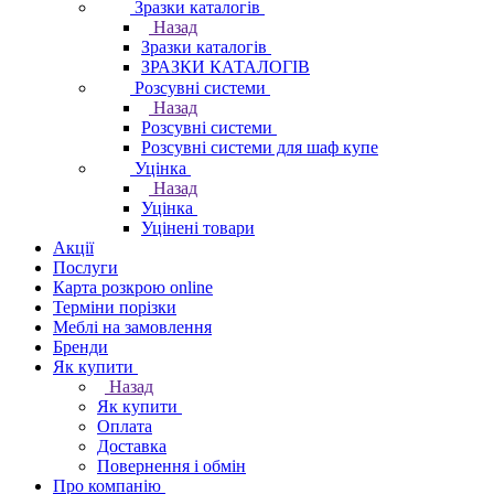
Зразки каталогів
Назад
Зразки каталогів
ЗРАЗКИ КАТАЛОГІВ
Розсувні системи
Назад
Розсувні системи
Розсувні системи для шаф купе
Уцінка
Назад
Уцінка
Уцінені товари
Акції
Послуги
Карта розкрою online
Терміни порізки
Меблі на замовлення
Бренди
Як купити
Назад
Як купити
Оплата
Доставка
Повернення і обмін
Про компанію