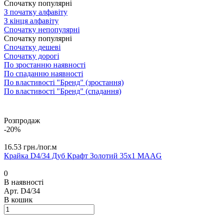
Спочатку популярні
З початку алфавіту
З кінця алфавіту
Спочатку непопулярні
Спочатку популярні
Спочатку дешеві
Спочатку дорогі
По зростанню наявності
По спаданню наявності
По властивості "Бренд" (зростання)
По властивості "Бренд" (спадання)
Розпродаж
-20%
16.53 грн./
пог.м
Крайка D4/34 Дуб Крафт Золотий 35х1 MAАG
0
В наявності
Арт.
D4/34
В кошик