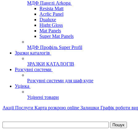
МДФ Панелі Arkopa
Resista Matt
Acrlic Panel
Dualuxe
Hight Gloss
Mat Panels
Super Mat Panels
МДФ Профіль Super Profil
Зразки каталогів
ЗРАЗКИ КАТАЛОГІВ
Розсувні системи
Розсувні системи для шаф купе
Уцінка
Уцінені товари
Акції
Послуги
Карта розкрою online
Залишки
Графік роботи в