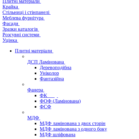
Плитні матеріали
Крайка
Стільниці і стінпанелі
Меблева фурнітура
Фасади
Зразки каталогів
Розсувні системи
Уцінка
Плитні матеріали
ДСП Ламінована
Деревоподібна
Уніколор
Фантазійна
Фанера
ФК
ФОФ (Ламінована)
ФСФ
МДФ
МДФ ламінована з двох сторін
МДФ ламінована з одного боку
МДФ шліфована