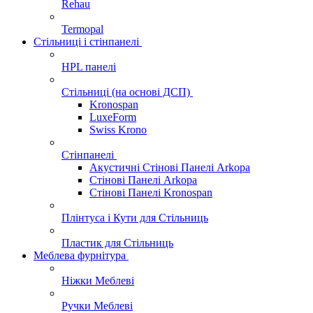
Rehau
Termopal
Стільниці і стінпанелі
HPL панелі
Стільниці (на основі ДСП)
Kronospan
LuxeForm
Swiss Krono
Стінпанелі
Акустичні Стінові Панелі Аrkopa
Стінові Панелі Arkopa
Стінові Панелі Kronospan
Плінтуса і Кути для Стільниць
Пластик для Стільниць
Меблева фурнітура
Ніжки Меблеві
Ручки Меблеві