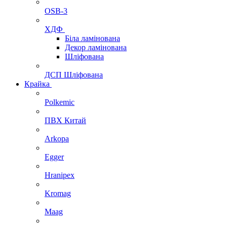
OSB-3
ХДФ
Біла ламінована
Декор ламінована
Шліфована
ДСП Шліфована
Крайка
Polkemic
ПВХ Китай
Arkopa
Egger
Hranipex
Kromag
Maag