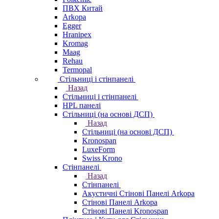
ПВХ Китай
Arkopa
Egger
Hranipex
Kromag
Maag
Rehau
Termopal
Стільниці і стінпанелі
Назад
Стільниці і стінпанелі
HPL панелі
Стільниці (на основі ДСП)
Назад
Стільниці (на основі ДСП)
Kronospan
LuxeForm
Swiss Krono
Стінпанелі
Назад
Стінпанелі
Акустичні Стінові Панелі Аrkopa
Стінові Панелі Arkopa
Стінові Панелі Kronospan