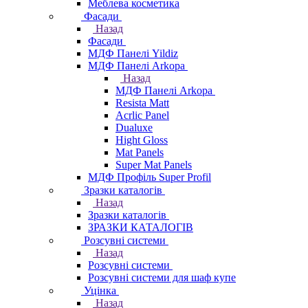
Меблева косметика
Фасади
Назад
Фасади
МДФ Панелі Yildiz
МДФ Панелі Arkopa
Назад
МДФ Панелі Arkopa
Resista Matt
Acrlic Panel
Dualuxe
Hight Gloss
Mat Panels
Super Mat Panels
МДФ Профіль Super Profil
Зразки каталогів
Назад
Зразки каталогів
ЗРАЗКИ КАТАЛОГІВ
Розсувні системи
Назад
Розсувні системи
Розсувні системи для шаф купе
Уцінка
Назад