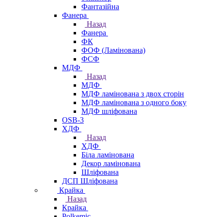
Фантазійна
Фанера
Назад
Фанера
ФК
ФОФ (Ламінована)
ФСФ
МДФ
Назад
МДФ
МДФ ламінована з двох сторін
МДФ ламінована з одного боку
МДФ шліфована
OSB-3
ХДФ
Назад
ХДФ
Біла ламінована
Декор ламінована
Шліфована
ДСП Шліфована
Крайка
Назад
Крайка
Polkemic