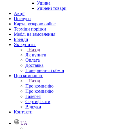
Уцінка
Уцінені товари
Акції
Послуги
Карта розкрою online
Терміни порізки
Меблі на замовлення
Бренди
Як купити
Назад
Як купити
Оплата
Доставка
Повернення і обмін
Про компанію
Назад
Про компанію
Про компанію
Галерея
Сертифікати
Відгуки
Контакти
UA