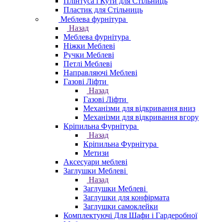
Плінтуса і Кути для Стільниць
Пластик для Стільниць
Меблева фурнітура
Назад
Меблева фурнітура
Ніжки Меблеві
Ручки Меблеві
Петлі Меблеві
Направляючі Меблеві
Газові Ліфти
Назад
Газові Ліфти
Механізми для відкривання вниз
Механізми для відкривання вгору
Кріпильна Фурнітура
Назад
Кріпильна Фурнітура
Метизи
Аксесуари меблеві
Заглушки Меблеві
Назад
Заглушки Меблеві
Заглушки для конфірмата
Заглушки самоклейки
Комплектуючі Для Шафи і Гардеробної