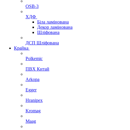
OSB-3
ХДФ
Біла ламінована
Декор ламінована
Шліфована
ДСП Шліфована
Крайка
Polkemic
ПВХ Китай
Arkopa
Egger
Hranipex
Kromag
Maag