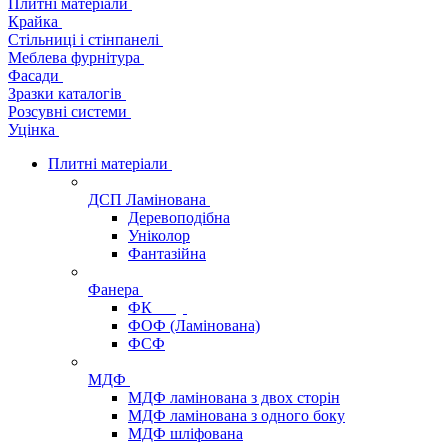
Плитні матеріали
Крайка
Стільниці і стінпанелі
Меблева фурнітура
Фасади
Зразки каталогів
Розсувні системи
Уцінка
Плитні матеріали
ДСП Ламінована
Деревоподібна
Уніколор
Фантазійна
Фанера
ФК
ФОФ (Ламінована)
ФСФ
МДФ
МДФ ламінована з двох сторін
МДФ ламінована з одного боку
МДФ шліфована