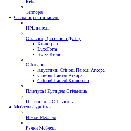
Rehau
Termopal
Стільниці і стінпанелі
HPL панелі
Стільниці (на основі ДСП)
Kronospan
LuxeForm
Swiss Krono
Стінпанелі
Акустичні Стінові Панелі Аrkopa
Стінові Панелі Arkopa
Стінові Панелі Kronospan
Плінтуса і Кути для Стільниць
Пластик для Стільниць
Меблева фурнітура
Ніжки Меблеві
Ручки Меблеві