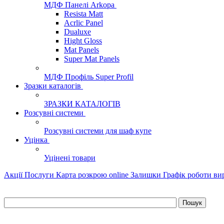
МДФ Панелі Arkopa
Resista Matt
Acrlic Panel
Dualuxe
Hight Gloss
Mat Panels
Super Mat Panels
МДФ Профіль Super Profil
Зразки каталогів
ЗРАЗКИ КАТАЛОГІВ
Розсувні системи
Розсувні системи для шаф купе
Уцінка
Уцінені товари
Акції
Послуги
Карта розкрою online
Залишки
Графік роботи в