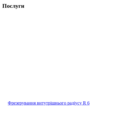
Послуги
Фрезерування внтутрішнього радіусу R 6