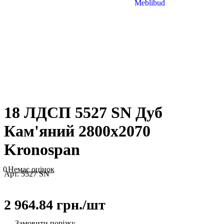
18 ЛДСП 5527 SN Дуб
Кам'яний 2800х2070
Kronospan
0
Немає оцінок
Арт.
5527 SN
2 964.84 грн./
шт
Замовити порізку