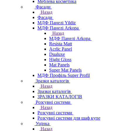
Меблева косметика
Фасади
Назад
Фасади
МДФ Панелі Yildiz
МДФ Панелі Arkopa
Назад
МДФ Панелі Arkopa
Resista Matt
Acrlic Panel
Dualuxe
Hight Gloss
Mat Panels
Super Mat Panels
МДФ Профіль Super Profil
Зразки каталогів
Назад
Зразки каталогів
ЗРАЗКИ КАТАЛОГІВ
Розсувні системи
Назад
Розсувні системи
Розсувні системи для шаф купе
Уцінка
Назад