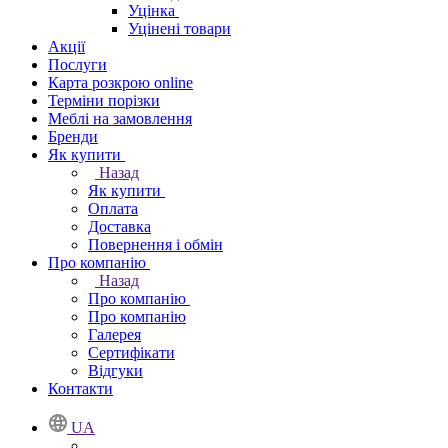
Уцінка
Уцінені товари
Акції
Послуги
Карта розкрою online
Терміни порізки
Меблі на замовлення
Бренди
Як купити
Назад
Як купити
Оплата
Доставка
Повернення і обмін
Про компанію
Назад
Про компанію
Про компанію
Галерея
Сертифікати
Відгуки
Контакти
UA