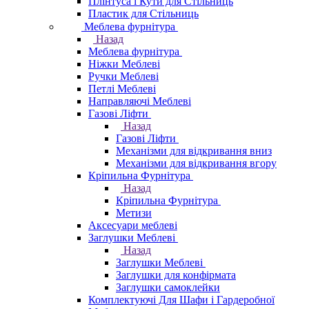
Плінтуса і Кути для Стільниць
Пластик для Стільниць
Меблева фурнітура
Назад
Меблева фурнітура
Ніжки Меблеві
Ручки Меблеві
Петлі Меблеві
Направляючі Меблеві
Газові Ліфти
Назад
Газові Ліфти
Механізми для відкривання вниз
Механізми для відкривання вгору
Кріпильна Фурнітура
Назад
Кріпильна Фурнітура
Метизи
Аксесуари меблеві
Заглушки Меблеві
Назад
Заглушки Меблеві
Заглушки для конфірмата
Заглушки самоклейки
Комплектуючі Для Шафи і Гардеробної