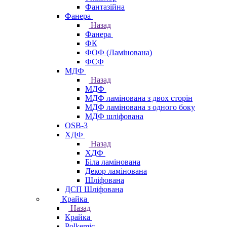
Фантазійна
Фанера
Назад
Фанера
ФК
ФОФ (Ламінована)
ФСФ
МДФ
Назад
МДФ
МДФ ламінована з двох сторін
МДФ ламінована з одного боку
МДФ шліфована
OSB-3
ХДФ
Назад
ХДФ
Біла ламінована
Декор ламінована
Шліфована
ДСП Шліфована
Крайка
Назад
Крайка
Polkemic