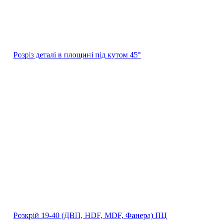
Розріз деталі в площині під кутом 45°
Розкрій 19‐40 (ДВП, HDF, MDF, Фанера) ПЦ