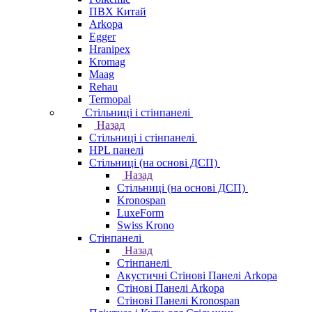
ПВХ Китай
Arkopa
Egger
Hranipex
Kromag
Maag
Rehau
Termopal
Стільниці і стінпанелі
Назад
Стільниці і стінпанелі
HPL панелі
Стільниці (на основі ДСП)
Назад
Стільниці (на основі ДСП)
Kronospan
LuxeForm
Swiss Krono
Стінпанелі
Назад
Стінпанелі
Акустичні Стінові Панелі Аrkopa
Стінові Панелі Arkopa
Стінові Панелі Kronospan