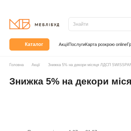
Акції
Послуги
Карта розкрою online
Г
Каталог
Головна
Акції
Знижка 5% на декори місяця ЛДСП SWISSPA
Знижка 5% на декори мі