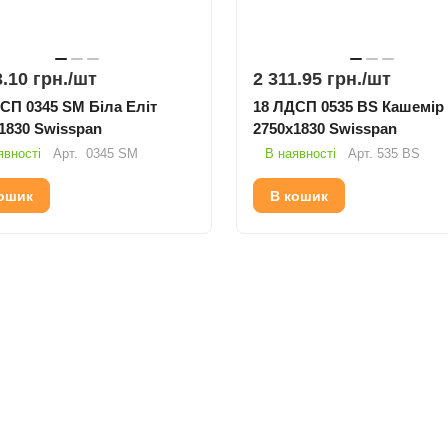
.10 грн./
шт
2 311.95 грн./
шт
0345 SM Біла Еліт
18 ЛДСП 0535 BS Кашемір
1830 Swisspan
2750х1830 Swisspan
явності
Арт.
0345 SM
В наявності
Арт.
535 BS
ошик
В кошик