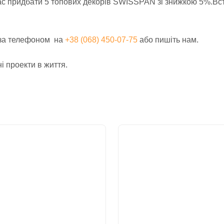
ас придбати 5 топових декорів SWISSPAN зі знижкою 5%.Всти
 за телефоном на
+38 (068) 450-07-75
або пишіть нам.
і проекти в життя.