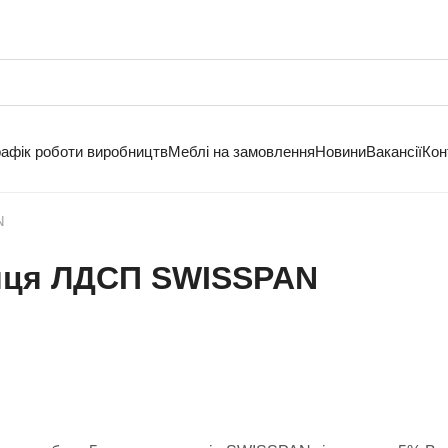
рафік роботи виробництв
Меблі на замовлення
Новини
Вакансії
Кон
N
сяця ЛДСП SWISSPAN