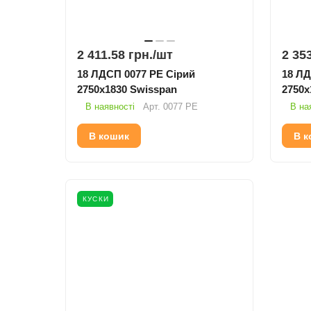
2 411.58 грн./
шт
2 353
18 ЛДСП 0077 PE Сірий
18 ЛДСП 
2750х1830 Swisspan
2750х
В наявності
Арт.
0077 PE
В на
В кошик
В к
КУСКИ