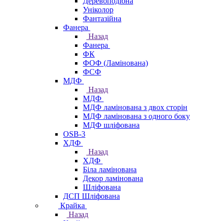
Деревоподібна
Уніколор
Фантазійна
Фанера
Назад
Фанера
ФК
ФОФ (Ламінована)
ФСФ
МДФ
Назад
МДФ
МДФ ламінована з двох сторін
МДФ ламінована з одного боку
МДФ шліфована
OSB-3
ХДФ
Назад
ХДФ
Біла ламінована
Декор ламінована
Шліфована
ДСП Шліфована
Крайка
Назад