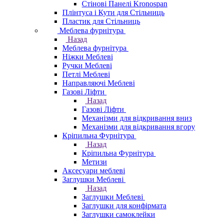
Стінові Панелі Kronospan
Плінтуса і Кути для Стільниць
Пластик для Стільниць
Меблева фурнітура
Назад
Меблева фурнітура
Ніжки Меблеві
Ручки Меблеві
Петлі Меблеві
Направляючі Меблеві
Газові Ліфти
Назад
Газові Ліфти
Механізми для відкривання вниз
Механізми для відкривання вгору
Кріпильна Фурнітура
Назад
Кріпильна Фурнітура
Метизи
Аксесуари меблеві
Заглушки Меблеві
Назад
Заглушки Меблеві
Заглушки для конфірмата
Заглушки самоклейки