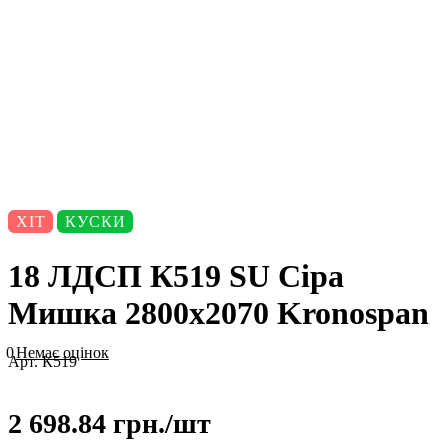
ХІТ
КУСКИ
18 ЛДСП К519 SU Сіра
Мишка 2800х2070 Kronospan
0
Немає оцінок
Арт.
К519
2 698.84 грн./
шт