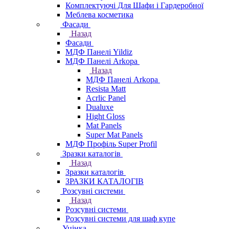
Комплектуючі Для Шафи і Гардеробної
Меблева косметика
Фасади
Назад
Фасади
МДФ Панелі Yildiz
МДФ Панелі Arkopa
Назад
МДФ Панелі Arkopa
Resista Matt
Acrlic Panel
Dualuxe
Hight Gloss
Mat Panels
Super Mat Panels
МДФ Профіль Super Profil
Зразки каталогів
Назад
Зразки каталогів
ЗРАЗКИ КАТАЛОГІВ
Розсувні системи
Назад
Розсувні системи
Розсувні системи для шаф купе
Уцінка