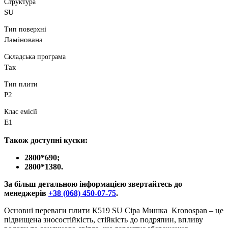
Структура
SU
Тип поверхні
Ламінована
Складська програма
Так
Тип плити
P2
Клас емісії
E1
Також доступні куски:
2800*690;
2800*1380.
За більш детальною інформацією звертайтесь до
менеджерів
+38 (068) 450-07-75
.
Основні переваги плити К519 SU Сіра Мишка Kronospan – це
підвищена зносостійкість, стійкість до подряпин, впливу