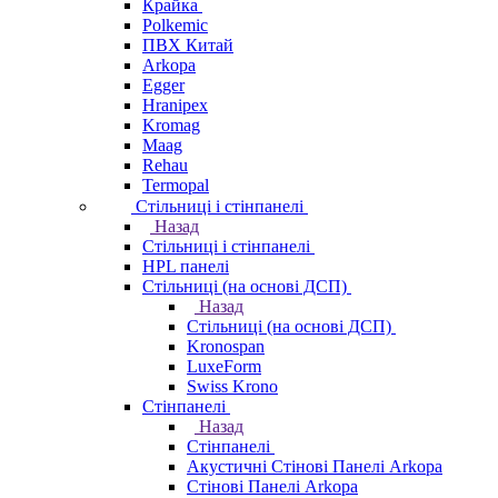
Крайка
Polkemic
ПВХ Китай
Arkopa
Egger
Hranipex
Kromag
Maag
Rehau
Termopal
Стільниці і стінпанелі
Назад
Стільниці і стінпанелі
HPL панелі
Стільниці (на основі ДСП)
Назад
Стільниці (на основі ДСП)
Kronospan
LuxeForm
Swiss Krono
Стінпанелі
Назад
Стінпанелі
Акустичні Стінові Панелі Аrkopa
Стінові Панелі Arkopa