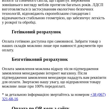
вологи та сонячного світла, що гарантує збереження
зовнішнього вигляду меблів протягом багатьох років. ЛДСП
виготовляється із застосуванням екологічно безпечних
технологій, відповідають європейським стандартам і
відзначаються стабільною геометрією, що забезпечує легкість
у розкрої та обробці.
Готівковий розрахунок
Оплата готівкою доступна при самовивозі. Забрати товар з
наших складів можливо лише при наявності документів про
оплату.
Безготівковий розрахунок
Оплата замовлення можлива відразу після підтвердження
замовлення менеджерами інтернет магазину. Після
підтвердження замовлення менеджери нададуть вам реквізити
для оплати. Звертаємо вашу увагу, що відправлення товару
можливе лише при 100% передоплаті.
* за детальною інформацією звертайтесь за номером
+38 (067)
321-68-16
Оплата по QR коду з сайту