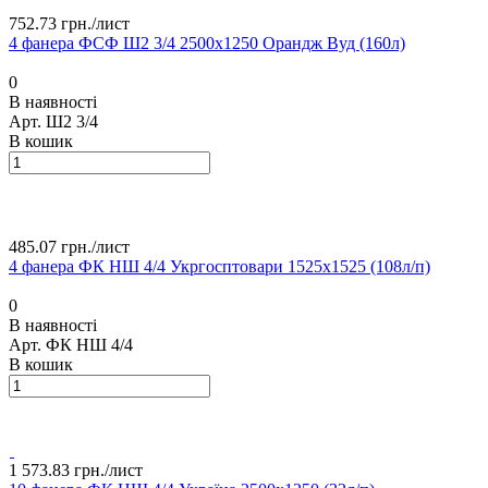
752.73 грн./
лист
4 фанера ФСФ Ш2 3/4 2500х1250 Орандж Вуд (160л)
0
В наявності
Арт.
Ш2 3/4
В кошик
485.07 грн./
лист
4 фанера ФК НШ 4/4 Укргосптовари 1525х1525 (108л/п)
0
В наявності
Арт.
ФК НШ 4/4
В кошик
1 573.83 грн./
лист