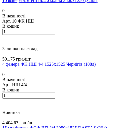
10 фанера ФК НШ 4/4 Україна 2500х1250 (32л/п)
0
В наявності
Арт.
10 ФК НШ
В кошик
Залишки на складі
501.75 грн./
шт
4 фанера ФК НШ 4/4 1525х1525 Чернігів (108л)
0
В наявності
Арт.
НШ 4/4
В кошик
Новинка
4 404.63 грн./
шт
15 мм фанера ФСФ Ш2 3/4 3050х1525 DASTAS (30л)