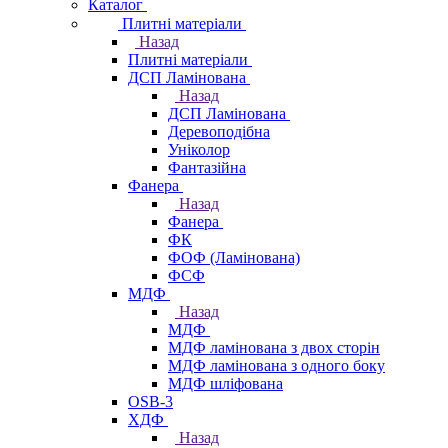
Каталог
Плитні матеріали
Назад
Плитні матеріали
ДСП Ламінована
Назад
ДСП Ламінована
Деревоподібна
Уніколор
Фантазійна
Фанера
Назад
Фанера
ФК
ФОФ (Ламінована)
ФСФ
МДФ
Назад
МДФ
МДФ ламінована з двох сторін
МДФ ламінована з одного боку
МДФ шліфована
OSB-3
ХДФ
Назад