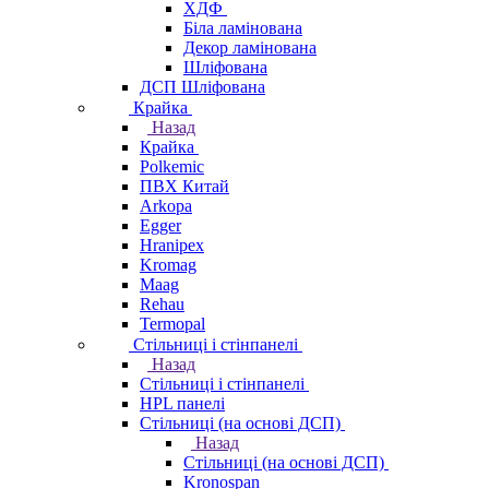
ХДФ
Біла ламінована
Декор ламінована
Шліфована
ДСП Шліфована
Крайка
Назад
Крайка
Polkemic
ПВХ Китай
Arkopa
Egger
Hranipex
Kromag
Maag
Rehau
Termopal
Стільниці і стінпанелі
Назад
Стільниці і стінпанелі
HPL панелі
Стільниці (на основі ДСП)
Назад
Стільниці (на основі ДСП)
Kronospan