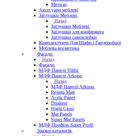
Метизи
Аксесуари меблеві
Заглушки Меблеві
Назад
Заглушки Меблеві
Заглушки для конфірмата
Заглушки самоклейки
Комплектуючі Для Шафи і Гардеробної
Меблева косметика
Фасади
Назад
Фасади
МДФ Панелі Yildiz
МДФ Панелі Arkopa
Назад
МДФ Панелі Arkopa
Resista Matt
Acrlic Panel
Dualuxe
Hight Gloss
Mat Panels
Super Mat Panels
МДФ Профіль Super Profil
Зразки каталогів