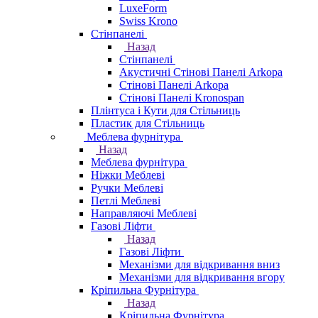
LuxeForm
Swiss Krono
Стінпанелі
Назад
Стінпанелі
Акустичні Стінові Панелі Аrkopa
Стінові Панелі Arkopa
Стінові Панелі Kronospan
Плінтуса і Кути для Стільниць
Пластик для Стільниць
Меблева фурнітура
Назад
Меблева фурнітура
Ніжки Меблеві
Ручки Меблеві
Петлі Меблеві
Направляючі Меблеві
Газові Ліфти
Назад
Газові Ліфти
Механізми для відкривання вниз
Механізми для відкривання вгору
Кріпильна Фурнітура
Назад
Кріпильна Фурнітура