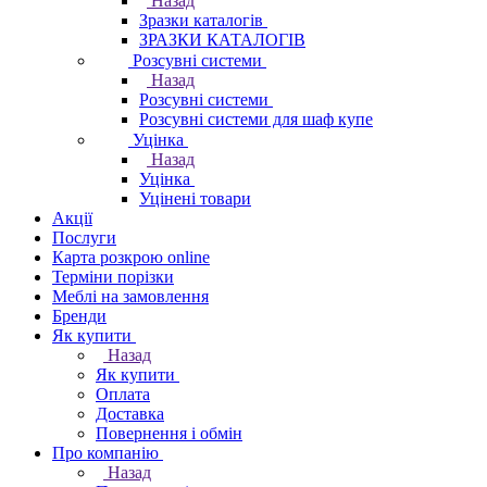
Назад
Зразки каталогів
ЗРАЗКИ КАТАЛОГІВ
Розсувні системи
Назад
Розсувні системи
Розсувні системи для шаф купе
Уцінка
Назад
Уцінка
Уцінені товари
Акції
Послуги
Карта розкрою online
Терміни порізки
Меблі на замовлення
Бренди
Як купити
Назад
Як купити
Оплата
Доставка
Повернення і обмін
Про компанію
Назад