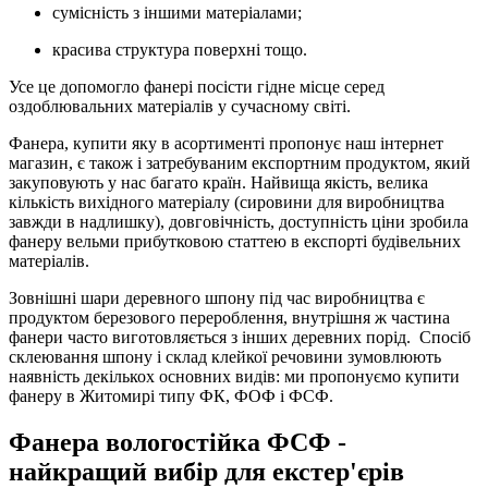
сумісність з іншими матеріалами;
красива структура поверхні тощо.
Усе це допомогло фанері посісти гідне місце серед
оздоблювальних матеріалів у сучасному світі.
Фанера, купити яку в асортименті пропонує наш інтернет
магазин, є також і затребуваним експортним продуктом, який
закуповують у нас багато країн. Найвища якість, велика
кількість вихідного матеріалу (сировини для виробництва
завжди в надлишку), довговічність, доступність ціни зробила
фанеру вельми прибутковою статтею в експорті будівельних
матеріалів.
Зовнішні шари деревного шпону під час виробництва є
продуктом березового перероблення, внутрішня ж частина
фанери часто виготовляється з інших деревних порід. Спосіб
склеювання шпону і склад клейкої речовини зумовлюють
наявність декількох основних видів: ми пропонуємо купити
фанеру в Житомирі типу ФК, ФОФ і ФСФ.
Фанера вологостійка ФСФ -
найкращий вибір для екстер'єрів