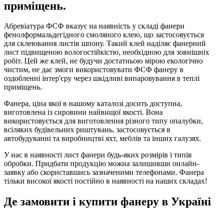
приміщень.
Абревіатура ФСФ вказує на наявність у складі фанери
фенолформальдегідного смоляного клею, що застосовується
для склеювання листів шпону. Такий клей наділяє фанерний
лист підвищеною вологостійкістю, необхідною для зовнішніх
робіт. Цей же клей, не будучи достатньою мірою екологічно
чистим, не дає змоги використовувати ФСФ фанеру в
оздобленні інтер'єру через шкідливі випаровування в теплі
приміщень.
Фанера, ціна якої в нашому каталозі досить доступна,
виготовлена із сировини найвищої якості. Вона
використовується для виготовлення різного типу опалубки,
всіляких будівельних риштувань, застосовується в
автобудуванні та виробництві яхт, меблів та інших галузях.
У нас в наявності лист фанери будь-яких розмірів і типів
обробки. Придбати продукцію можна залишивши онлайн-
заявку або скориставшись зазначеними телефонами. Фанера
тільки високої якості постійно в наявності на наших складах!
Де замовити і купити фанеру в Україні