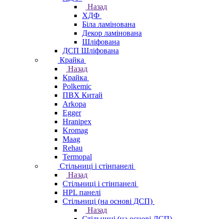
Назад
ХДФ
Біла ламінована
Декор ламінована
Шліфована
ДСП Шліфована
Крайка
Назад
Крайка
Polkemic
ПВХ Китай
Arkopa
Egger
Hranipex
Kromag
Maag
Rehau
Termopal
Стільниці і стінпанелі
Назад
Стільниці і стінпанелі
HPL панелі
Стільниці (на основі ДСП)
Назад
Стільниці (на основі ДСП)