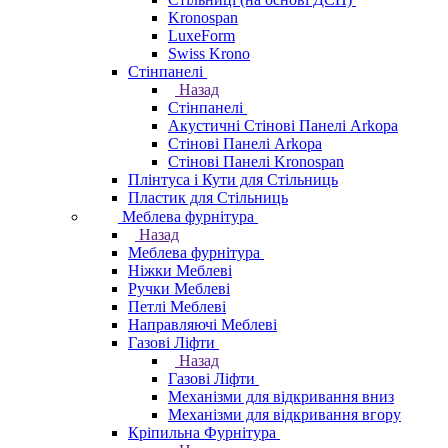
Kronospan
LuxeForm
Swiss Krono
Стінпанелі
Назад
Стінпанелі
Акустичні Стінові Панелі Аrkopa
Стінові Панелі Arkopa
Стінові Панелі Kronospan
Плінтуса і Кути для Стільниць
Пластик для Стільниць
Меблева фурнітура
Назад
Меблева фурнітура
Ніжки Меблеві
Ручки Меблеві
Петлі Меблеві
Направляючі Меблеві
Газові Ліфти
Назад
Газові Ліфти
Механізми для відкривання вниз
Механізми для відкривання вгору
Кріпильна Фурнітура