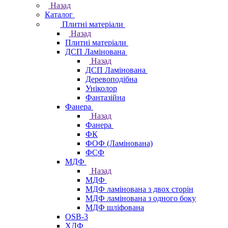
Назад
Каталог
Плитні матеріали
Назад
Плитні матеріали
ДСП Ламінована
Назад
ДСП Ламінована
Деревоподібна
Уніколор
Фантазійна
Фанера
Назад
Фанера
ФК
ФОФ (Ламінована)
ФСФ
МДФ
Назад
МДФ
МДФ ламінована з двох сторін
МДФ ламінована з одного боку
МДФ шліфована
OSB-3
ХДФ