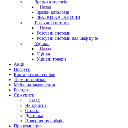
Зразки каталогів
Назад
Зразки каталогів
ЗРАЗКИ КАТАЛОГІВ
Розсувні системи
Назад
Розсувні системи
Розсувні системи для шаф купе
Уцінка
Назад
Уцінка
Уцінені товари
Акції
Послуги
Карта розкрою online
Терміни порізки
Меблі на замовлення
Бренди
Як купити
Назад
Як купити
Оплата
Доставка
Повернення і обмін
Про компанію