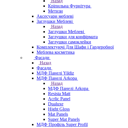
Назад
Кріпильна Фурнітура
Метизи
Аксесуари меблеві
Заглушки Меблеві
Назад
Заглушки Меблеві
Заглушки для конфірмата
Заглушки самоклейки
Комплектуючі Для Шафи і Гардеробної
Меблева косметика
Фасади
Назад
Фасади
МДФ Панелі Yildiz
МДФ Панелі Arkopa
Назад
МДФ Панелі Arkopa
Resista Matt
Acrlic Panel
Dualuxe
Hight Gloss
Mat Panels
Super Mat Panels
МДФ Профіль Super Profil