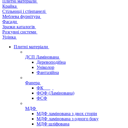
Плитні матеріали
Крайка
Стільниці і стінпанелі
Меблева фурнітура
Фасади
Зразки каталогів
Розсувні системи
Уцінка
Плитні матеріали
ДСП Ламінована
Деревоподібна
Уніколор
Фантазійна
Фанера
ФК
ФОФ (Ламінована)
ФСФ
МДФ
МДФ ламінована з двох сторін
МДФ ламінована з одного боку
МДФ шліфована