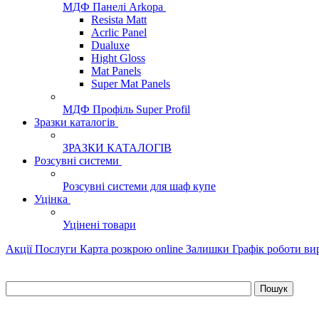
МДФ Панелі Arkopa
Resista Matt
Acrlic Panel
Dualuxe
Hight Gloss
Mat Panels
Super Mat Panels
МДФ Профіль Super Profil
Зразки каталогів
ЗРАЗКИ КАТАЛОГІВ
Розсувні системи
Розсувні системи для шаф купе
Уцінка
Уцінені товари
Акції
Послуги
Карта розкрою online
Залишки
Графік роботи в