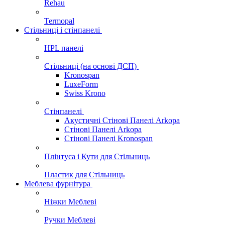
Rehau
Termopal
Стільниці і стінпанелі
HPL панелі
Стільниці (на основі ДСП)
Kronospan
LuxeForm
Swiss Krono
Стінпанелі
Акустичні Стінові Панелі Аrkopa
Стінові Панелі Arkopa
Стінові Панелі Kronospan
Плінтуса і Кути для Стільниць
Пластик для Стільниць
Меблева фурнітура
Ніжки Меблеві
Ручки Меблеві