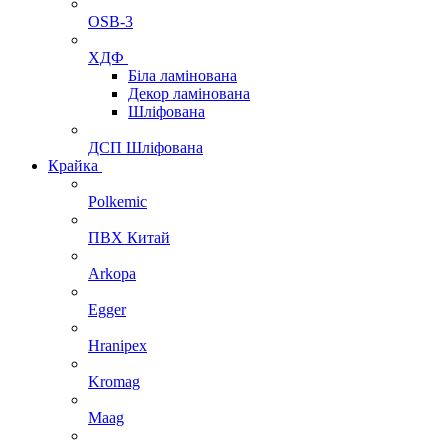
OSB-3
ХДФ
Біла ламінована
Декор ламінована
Шліфована
ДСП Шліфована
Крайка
Polkemic
ПВХ Китай
Arkopa
Egger
Hranipex
Kromag
Maag