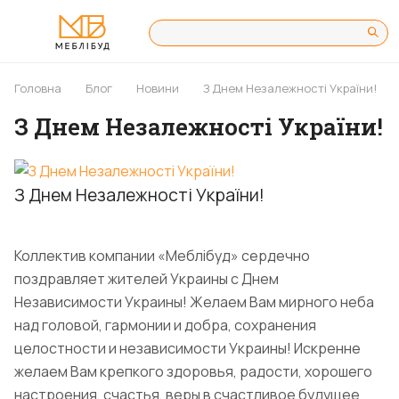
Головна
Блог
Новини
З Днем Незалежності України!
З Днем Незалежності України!
З Днем Незалежності України!
Коллектив компании «Меблібуд» сердечно
поздравляет жителей Украины с Днем
Независимости Украины! Желаем Вам мирного неба
над головой, гармонии и добра, сохранения
целостности и независимости Украины! Искренне
желаем Вам крепкого здоровья, радости, хорошего
настроения, счастья, веры в счастливое будущее