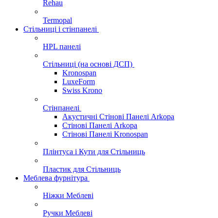
Rehau
Termopal
Стільниці і стінпанелі
HPL панелі
Стільниці (на основі ДСП)
Kronospan
LuxeForm
Swiss Krono
Стінпанелі
Акустичні Стінові Панелі Аrkopa
Стінові Панелі Arkopa
Стінові Панелі Kronospan
Плінтуса і Кути для Стільниць
Пластик для Стільниць
Меблева фурнітура
Ніжки Меблеві
Ручки Меблеві