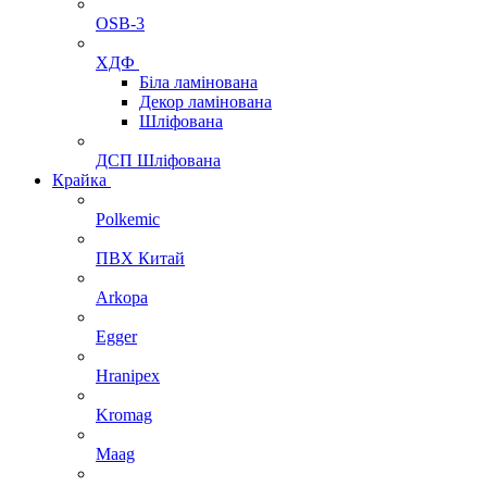
OSB-3
ХДФ
Біла ламінована
Декор ламінована
Шліфована
ДСП Шліфована
Крайка
Polkemic
ПВХ Китай
Arkopa
Egger
Hranipex
Kromag
Maag