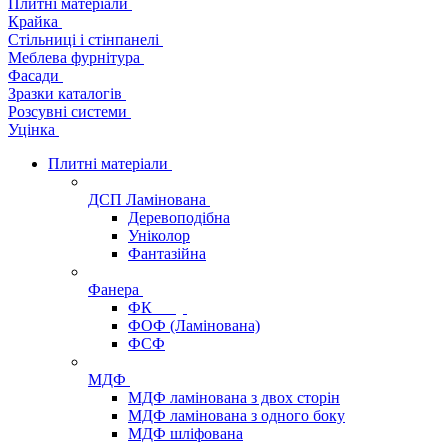
Плитні матеріали
Крайка
Стільниці і стінпанелі
Меблева фурнітура
Фасади
Зразки каталогів
Розсувні системи
Уцінка
Плитні матеріали
ДСП Ламінована
Деревоподібна
Уніколор
Фантазійна
Фанера
ФК
ФОФ (Ламінована)
ФСФ
МДФ
МДФ ламінована з двох сторін
МДФ ламінована з одного боку
МДФ шліфована