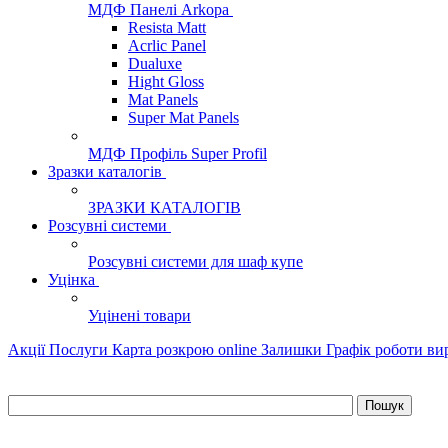
МДФ Панелі Arkopa
Resista Matt
Acrlic Panel
Dualuxe
Hight Gloss
Mat Panels
Super Mat Panels
МДФ Профіль Super Profil
Зразки каталогів
ЗРАЗКИ КАТАЛОГІВ
Розсувні системи
Розсувні системи для шаф купе
Уцінка
Уцінені товари
Акції
Послуги
Карта розкрою online
Залишки
Графік роботи в