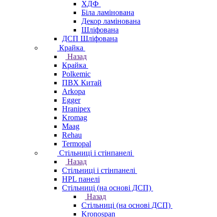
ХДФ
Біла ламінована
Декор ламінована
Шліфована
ДСП Шліфована
Крайка
Назад
Крайка
Polkemic
ПВХ Китай
Arkopa
Egger
Hranipex
Kromag
Maag
Rehau
Termopal
Стільниці і стінпанелі
Назад
Стільниці і стінпанелі
HPL панелі
Стільниці (на основі ДСП)
Назад
Стільниці (на основі ДСП)
Kronospan