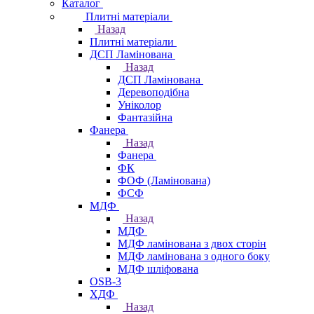
Каталог
Плитні матеріали
Назад
Плитні матеріали
ДСП Ламінована
Назад
ДСП Ламінована
Деревоподібна
Уніколор
Фантазійна
Фанера
Назад
Фанера
ФК
ФОФ (Ламінована)
ФСФ
МДФ
Назад
МДФ
МДФ ламінована з двох сторін
МДФ ламінована з одного боку
МДФ шліфована
OSB-3
ХДФ
Назад