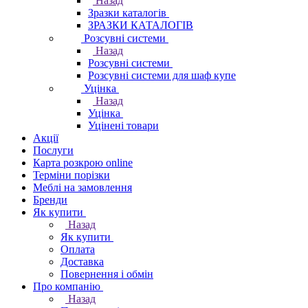
Назад
Зразки каталогів
ЗРАЗКИ КАТАЛОГІВ
Розсувні системи
Назад
Розсувні системи
Розсувні системи для шаф купе
Уцінка
Назад
Уцінка
Уцінені товари
Акції
Послуги
Карта розкрою online
Терміни порізки
Меблі на замовлення
Бренди
Як купити
Назад
Як купити
Оплата
Доставка
Повернення і обмін
Про компанію
Назад