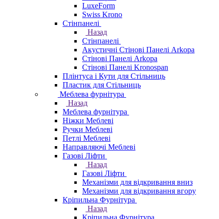
LuxeForm
Swiss Krono
Стінпанелі
Назад
Стінпанелі
Акустичні Стінові Панелі Аrkopa
Стінові Панелі Arkopa
Стінові Панелі Kronospan
Плінтуса і Кути для Стільниць
Пластик для Стільниць
Меблева фурнітура
Назад
Меблева фурнітура
Ніжки Меблеві
Ручки Меблеві
Петлі Меблеві
Направляючі Меблеві
Газові Ліфти
Назад
Газові Ліфти
Механізми для відкривання вниз
Механізми для відкривання вгору
Кріпильна Фурнітура
Назад
Кріпильна Фурнітура