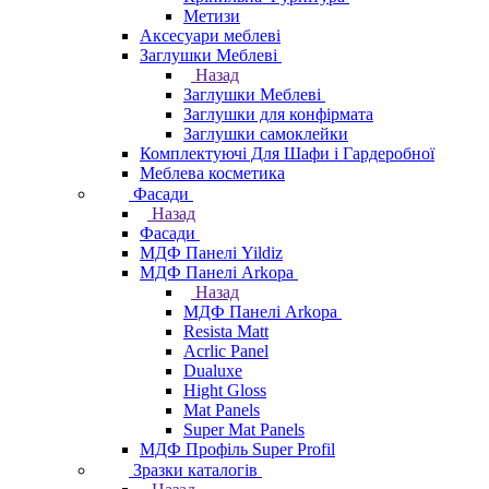
Метизи
Аксесуари меблеві
Заглушки Меблеві
Назад
Заглушки Меблеві
Заглушки для конфірмата
Заглушки самоклейки
Комплектуючі Для Шафи і Гардеробної
Меблева косметика
Фасади
Назад
Фасади
МДФ Панелі Yildiz
МДФ Панелі Arkopa
Назад
МДФ Панелі Arkopa
Resista Matt
Acrlic Panel
Dualuxe
Hight Gloss
Mat Panels
Super Mat Panels
МДФ Профіль Super Profil
Зразки каталогів