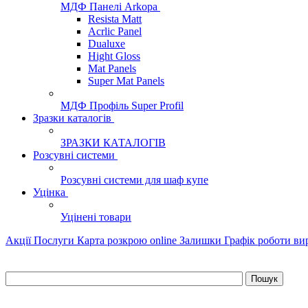
МДФ Панелі Arkopa
Resista Matt
Acrlic Panel
Dualuxe
Hight Gloss
Mat Panels
Super Mat Panels
МДФ Профіль Super Profil
Зразки каталогів
ЗРАЗКИ КАТАЛОГІВ
Розсувні системи
Розсувні системи для шаф купе
Уцінка
Уцінені товари
Акції
Послуги
Карта розкрою online
Залишки
Графік роботи в