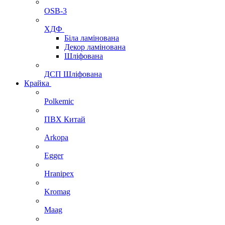
OSB-3
ХДФ
Біла ламінована
Декор ламінована
Шліфована
ДСП Шліфована
Крайка
Polkemic
ПВХ Китай
Arkopa
Egger
Hranipex
Kromag
Maag