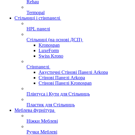
Rehau
Termopal
Стільниці і стінпанелі
HPL панелі
Стільниці (на основі ДСП)
Kronospan
LuxeForm
Swiss Krono
Стінпанелі
Акустичні Стінові Панелі Аrkopa
Стінові Панелі Arkopa
Стінові Панелі Kronospan
Плінтуса і Кути для Стільниць
Пластик для Стільниць
Меблева фурнітура
Ніжки Меблеві
Ручки Меблеві