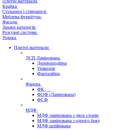
Плитні матеріали
Крайка
Стільниці і стінпанелі
Меблева фурнітура
Фасади
Зразки каталогів
Розсувні системи
Уцінка
Плитні матеріали
ДСП Ламінована
Деревоподібна
Уніколор
Фантазійна
Фанера
ФК
ФОФ (Ламінована)
ФСФ
МДФ
МДФ ламінована з двох сторін
МДФ ламінована з одного боку
МДФ шліфована