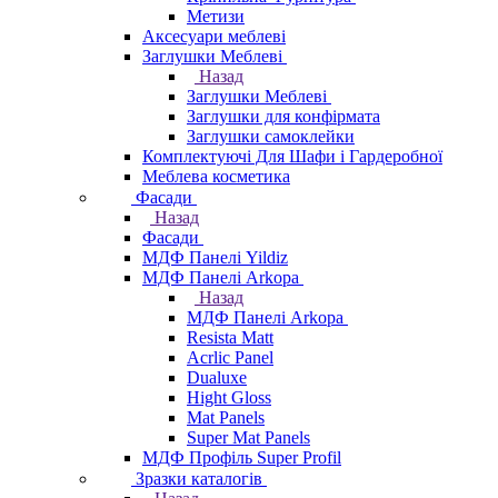
Метизи
Аксесуари меблеві
Заглушки Меблеві
Назад
Заглушки Меблеві
Заглушки для конфірмата
Заглушки самоклейки
Комплектуючі Для Шафи і Гардеробної
Меблева косметика
Фасади
Назад
Фасади
МДФ Панелі Yildiz
МДФ Панелі Arkopa
Назад
МДФ Панелі Arkopa
Resista Matt
Acrlic Panel
Dualuxe
Hight Gloss
Mat Panels
Super Mat Panels
МДФ Профіль Super Profil
Зразки каталогів