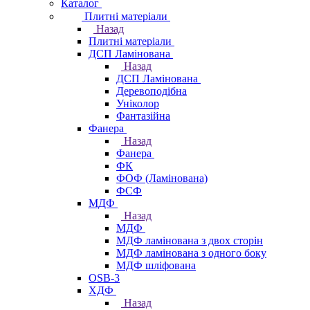
Каталог
Плитні матеріали
Назад
Плитні матеріали
ДСП Ламінована
Назад
ДСП Ламінована
Деревоподібна
Уніколор
Фантазійна
Фанера
Назад
Фанера
ФК
ФОФ (Ламінована)
ФСФ
МДФ
Назад
МДФ
МДФ ламінована з двох сторін
МДФ ламінована з одного боку
МДФ шліфована
OSB-3
ХДФ
Назад