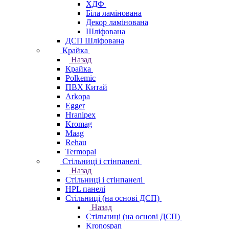
ХДФ
Біла ламінована
Декор ламінована
Шліфована
ДСП Шліфована
Крайка
Назад
Крайка
Polkemic
ПВХ Китай
Arkopa
Egger
Hranipex
Kromag
Maag
Rehau
Termopal
Стільниці і стінпанелі
Назад
Стільниці і стінпанелі
HPL панелі
Стільниці (на основі ДСП)
Назад
Стільниці (на основі ДСП)
Kronospan