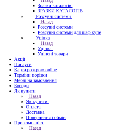
Назад
Зразки каталогів
ЗРАЗКИ КАТАЛОГІВ
Розсувні системи
Назад
Розсувні системи
Розсувні системи для шаф купе
Уцінка
Назад
Уцінка
Уцінені товари
Акції
Послуги
Карта розкрою online
Терміни порізки
Меблі на замовлення
Бренди
Як купити
Назад
Як купити
Оплата
Доставка
Повернення і обмін
Про компанію
Назад