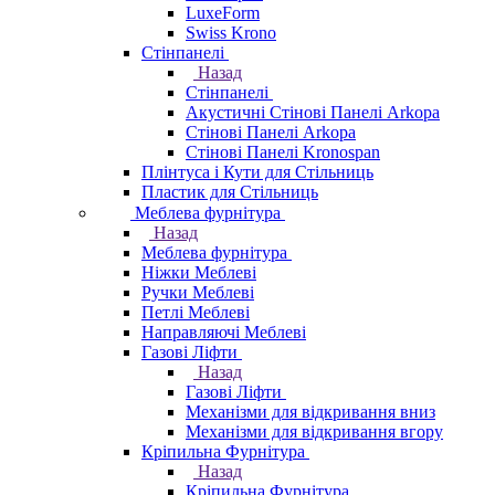
LuxeForm
Swiss Krono
Стінпанелі
Назад
Стінпанелі
Акустичні Стінові Панелі Аrkopa
Стінові Панелі Arkopa
Стінові Панелі Kronospan
Плінтуса і Кути для Стільниць
Пластик для Стільниць
Меблева фурнітура
Назад
Меблева фурнітура
Ніжки Меблеві
Ручки Меблеві
Петлі Меблеві
Направляючі Меблеві
Газові Ліфти
Назад
Газові Ліфти
Механізми для відкривання вниз
Механізми для відкривання вгору
Кріпильна Фурнітура
Назад
Кріпильна Фурнітура