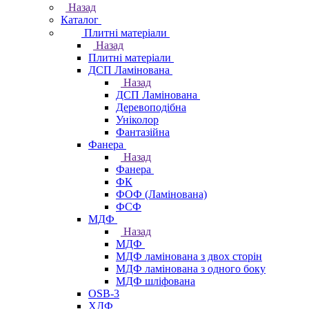
Назад
Каталог
Плитні матеріали
Назад
Плитні матеріали
ДСП Ламінована
Назад
ДСП Ламінована
Деревоподібна
Уніколор
Фантазійна
Фанера
Назад
Фанера
ФК
ФОФ (Ламінована)
ФСФ
МДФ
Назад
МДФ
МДФ ламінована з двох сторін
МДФ ламінована з одного боку
МДФ шліфована
OSB-3
ХДФ