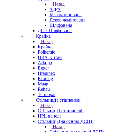
Назад
ХДФ
Біла ламінована
Декор ламінована
Шліфована
ДСП Шліфована
Крайка
Назад
Крайка
Polkemic
ПВХ Китай
Arkopa
Egger
Hranipex
Kromag
Maag
Rehau
Termopal
Стільниці і стінпанелі
Назад
Стільниці і стінпанелі
HPL панелі
Стільниці (на основі ДСП)
Назад
Стільниці (на основі ДСП)