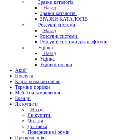
Зразки каталогів
Назад
Зразки каталогів
ЗРАЗКИ КАТАЛОГІВ
Розсувні системи
Назад
Розсувні системи
Розсувні системи для шаф купе
Уцінка
Назад
Уцінка
Уцінені товари
Акції
Послуги
Карта розкрою online
Терміни порізки
Меблі на замовлення
Бренди
Як купити
Назад
Як купити
Оплата
Доставка
Повернення і обмін
Про компанію