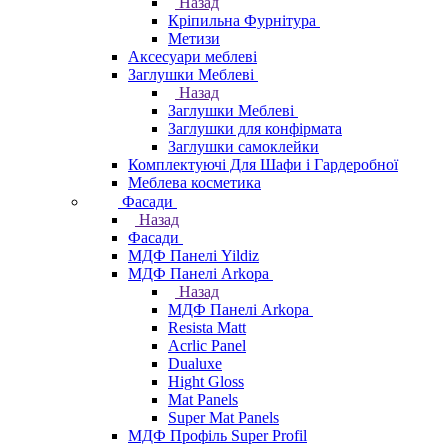
Назад
Кріпильна Фурнітура
Метизи
Аксесуари меблеві
Заглушки Меблеві
Назад
Заглушки Меблеві
Заглушки для конфірмата
Заглушки самоклейки
Комплектуючі Для Шафи і Гардеробної
Меблева косметика
Фасади
Назад
Фасади
МДФ Панелі Yildiz
МДФ Панелі Arkopa
Назад
МДФ Панелі Arkopa
Resista Matt
Acrlic Panel
Dualuxe
Hight Gloss
Mat Panels
Super Mat Panels
МДФ Профіль Super Profil