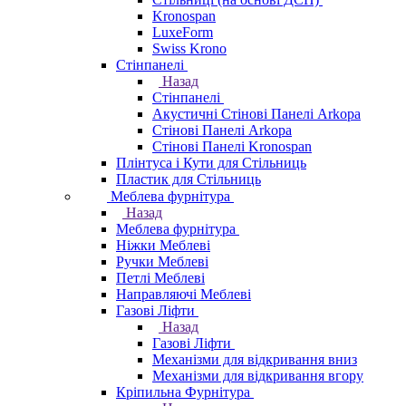
Kronospan
LuxeForm
Swiss Krono
Стінпанелі
Назад
Стінпанелі
Акустичні Стінові Панелі Аrkopa
Стінові Панелі Arkopa
Стінові Панелі Kronospan
Плінтуса і Кути для Стільниць
Пластик для Стільниць
Меблева фурнітура
Назад
Меблева фурнітура
Ніжки Меблеві
Ручки Меблеві
Петлі Меблеві
Направляючі Меблеві
Газові Ліфти
Назад
Газові Ліфти
Механізми для відкривання вниз
Механізми для відкривання вгору
Кріпильна Фурнітура