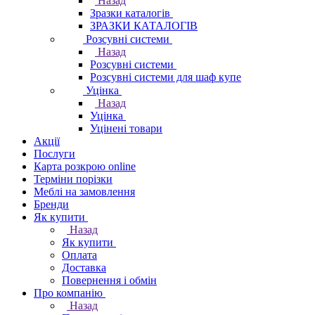
Назад
Зразки каталогів
ЗРАЗКИ КАТАЛОГІВ
Розсувні системи
Назад
Розсувні системи
Розсувні системи для шаф купе
Уцінка
Назад
Уцінка
Уцінені товари
Акції
Послуги
Карта розкрою online
Терміни порізки
Меблі на замовлення
Бренди
Як купити
Назад
Як купити
Оплата
Доставка
Повернення і обмін
Про компанію
Назад