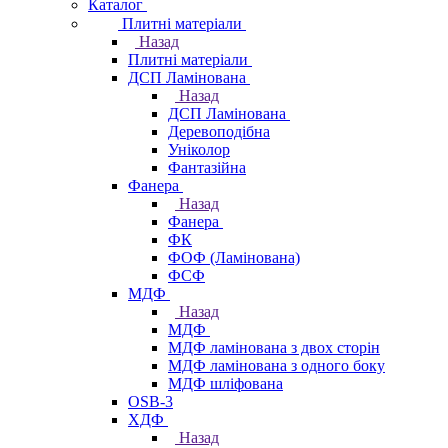
Каталог
Плитні матеріали
Назад
Плитні матеріали
ДСП Ламінована
Назад
ДСП Ламінована
Деревоподібна
Уніколор
Фантазійна
Фанера
Назад
Фанера
ФК
ФОФ (Ламінована)
ФСФ
МДФ
Назад
МДФ
МДФ ламінована з двох сторін
МДФ ламінована з одного боку
МДФ шліфована
OSB-3
ХДФ
Назад