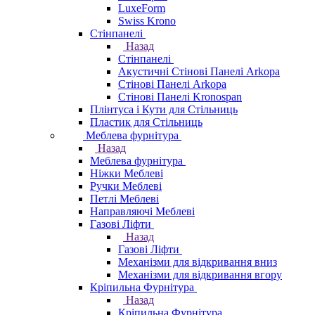
LuxeForm
Swiss Krono
Стінпанелі
Назад
Стінпанелі
Акустичні Стінові Панелі Аrkopa
Стінові Панелі Arkopa
Стінові Панелі Kronospan
Плінтуса і Кути для Стільниць
Пластик для Стільниць
Меблева фурнітура
Назад
Меблева фурнітура
Ніжки Меблеві
Ручки Меблеві
Петлі Меблеві
Направляючі Меблеві
Газові Ліфти
Назад
Газові Ліфти
Механізми для відкривання вниз
Механізми для відкривання вгору
Кріпильна Фурнітура
Назад
Кріпильна Фурнітура