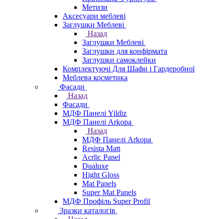
Метизи
Аксесуари меблеві
Заглушки Меблеві
Назад
Заглушки Меблеві
Заглушки для конфірмата
Заглушки самоклейки
Комплектуючі Для Шафи і Гардеробної
Меблева косметика
Фасади
Назад
Фасади
МДФ Панелі Yildiz
МДФ Панелі Arkopa
Назад
МДФ Панелі Arkopa
Resista Matt
Acrlic Panel
Dualuxe
Hight Gloss
Mat Panels
Super Mat Panels
МДФ Профіль Super Profil
Зразки каталогів