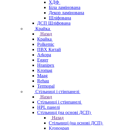
ХДФ
Біла ламінована
Декор ламінована
Шліфована
ДСП Шліфована
Крайка
Назад
Крайка
Polkemic
ПВХ Китай
Arkopa
Egger
Hranipex
Kromag
Maag
Rehau
Termopal
Стільниці і стінпанелі
Назад
Стільниці і стінпанелі
HPL панелі
Стільниці (на основі ДСП)
Назад
Стільниці (на основі ДСП)
Kronospan