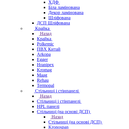
ХДФ
Біла ламінована
Декор ламінована
Шліфована
ДСП Шліфована
Крайка
Назад
Крайка
Polkemic
ПВХ Китай
Arkopa
Egger
Hranipex
Kromag
Maag
Rehau
Termopal
Стільниці і стінпанелі
Назад
Стільниці і стінпанелі
HPL панелі
Стільниці (на основі ДСП)
Назад
Стільниці (на основі ДСП)
Kronospan