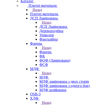
Каталог
Плитні матеріали
Назад
Плитні матеріали
ДСП Ламінована
Назад
ДСП Ламінована
Деревоподібна
Уніколор
Фантазійна
Фанера
Назад
Фанера
ФК
ФОФ (Ламінована)
ФСФ
МДФ
Назад
МДФ
МДФ ламінована з двох сторін
МДФ ламінована з одного боку
МДФ шліфована
OSB-3
ХДФ
Назад