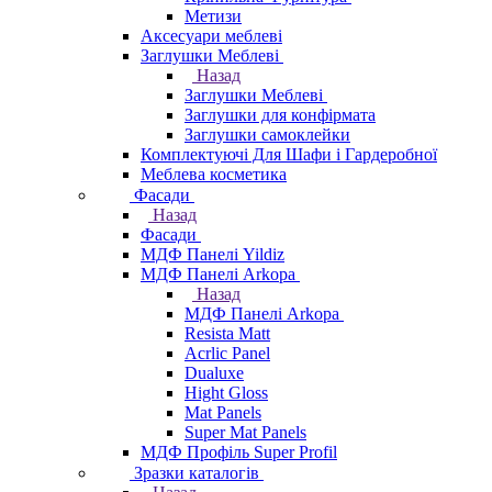
Метизи
Аксесуари меблеві
Заглушки Меблеві
Назад
Заглушки Меблеві
Заглушки для конфірмата
Заглушки самоклейки
Комплектуючі Для Шафи і Гардеробної
Меблева косметика
Фасади
Назад
Фасади
МДФ Панелі Yildiz
МДФ Панелі Arkopa
Назад
МДФ Панелі Arkopa
Resista Matt
Acrlic Panel
Dualuxe
Hight Gloss
Mat Panels
Super Mat Panels
МДФ Профіль Super Profil
Зразки каталогів