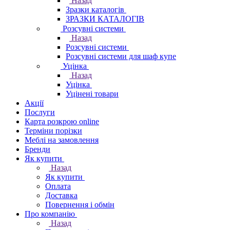
Назад
Зразки каталогів
ЗРАЗКИ КАТАЛОГІВ
Розсувні системи
Назад
Розсувні системи
Розсувні системи для шаф купе
Уцінка
Назад
Уцінка
Уцінені товари
Акції
Послуги
Карта розкрою online
Терміни порізки
Меблі на замовлення
Бренди
Як купити
Назад
Як купити
Оплата
Доставка
Повернення і обмін
Про компанію
Назад