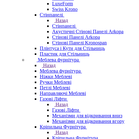
LuxeForm
Swiss Krono
Стінпанелі
Назад
Стінпанелі
Акустичні Стінові Панелі Аrkopa
Стінові Панелі Arkopa
Стінові Панелі Kronospan
Плінтуса і Кути для Стільниць
Пластик для Стільниць
Меблева фурнітура
Назад
Меблева фурнітура
Ніжки Меблеві
Ручки Меблеві
Петлі Меблеві
Направляючі Меблеві
Газові Ліфти
Назад
Газові Ліфти
Механізми для відкривання вниз
Механізми для відкривання вгору
Кріпильна Фурнітура
Назад
Кріпильна Фурнітура