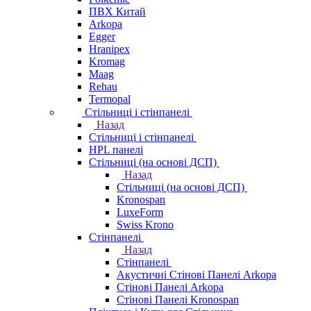
ПВХ Китай
Arkopa
Egger
Hranipex
Kromag
Maag
Rehau
Termopal
Стільниці і стінпанелі
Назад
Стільниці і стінпанелі
HPL панелі
Стільниці (на основі ДСП)
Назад
Стільниці (на основі ДСП)
Kronospan
LuxeForm
Swiss Krono
Стінпанелі
Назад
Стінпанелі
Акустичні Стінові Панелі Аrkopa
Стінові Панелі Arkopa
Стінові Панелі Kronospan