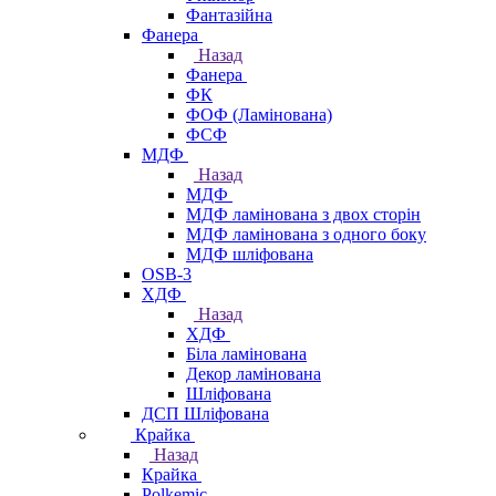
Фантазійна
Фанера
Назад
Фанера
ФК
ФОФ (Ламінована)
ФСФ
МДФ
Назад
МДФ
МДФ ламінована з двох сторін
МДФ ламінована з одного боку
МДФ шліфована
OSB-3
ХДФ
Назад
ХДФ
Біла ламінована
Декор ламінована
Шліфована
ДСП Шліфована
Крайка
Назад
Крайка
Polkemic