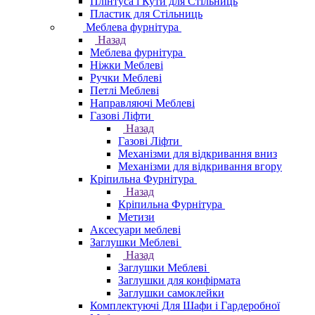
Плінтуса і Кути для Стільниць
Пластик для Стільниць
Меблева фурнітура
Назад
Меблева фурнітура
Ніжки Меблеві
Ручки Меблеві
Петлі Меблеві
Направляючі Меблеві
Газові Ліфти
Назад
Газові Ліфти
Механізми для відкривання вниз
Механізми для відкривання вгору
Кріпильна Фурнітура
Назад
Кріпильна Фурнітура
Метизи
Аксесуари меблеві
Заглушки Меблеві
Назад
Заглушки Меблеві
Заглушки для конфірмата
Заглушки самоклейки
Комплектуючі Для Шафи і Гардеробної