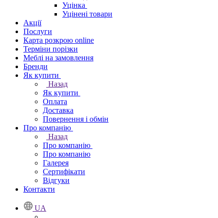
Уцінка
Уцінені товари
Акції
Послуги
Карта розкрою online
Терміни порізки
Меблі на замовлення
Бренди
Як купити
Назад
Як купити
Оплата
Доставка
Повернення і обмін
Про компанію
Назад
Про компанію
Про компанію
Галерея
Сертифікати
Відгуки
Контакти
UA