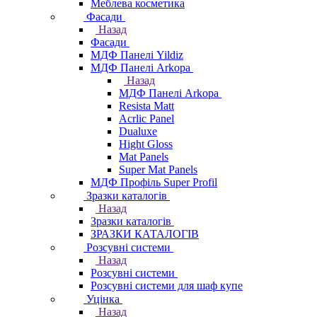
Меблева косметика
Фасади
Назад
Фасади
МДФ Панелі Yildiz
МДФ Панелі Arkopa
Назад
МДФ Панелі Arkopa
Resista Matt
Acrlic Panel
Dualuxe
Hight Gloss
Mat Panels
Super Mat Panels
МДФ Профіль Super Profil
Зразки каталогів
Назад
Зразки каталогів
ЗРАЗКИ КАТАЛОГІВ
Розсувні системи
Назад
Розсувні системи
Розсувні системи для шаф купе
Уцінка
Назад