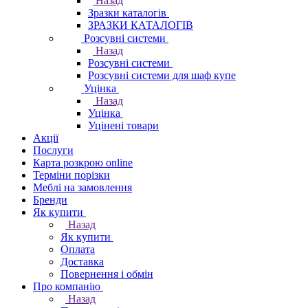
Назад
Зразки каталогів
ЗРАЗКИ КАТАЛОГІВ
Розсувні системи
Назад
Розсувні системи
Розсувні системи для шаф купе
Уцінка
Назад
Уцінка
Уцінені товари
Акції
Послуги
Карта розкрою online
Терміни порізки
Меблі на замовлення
Бренди
Як купити
Назад
Як купити
Оплата
Доставка
Повернення і обмін
Про компанію
Назад