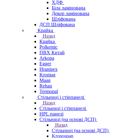
ХДФ
Біла ламінована
Декор ламінована
Шліфована
ДСП Шліфована
Крайка
Назад
Крайка
Polkemic
ПВХ Китай
Arkopa
Egger
Hranipex
Kromag
Maag
Rehau
Termopal
Стільниці і стінпанелі
Назад
Стільниці і стінпанелі
HPL панелі
Стільниці (на основі ДСП)
Назад
Стільниці (на основі ДСП)
Kronospan