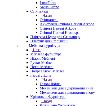
LuxeForm
Swiss Krono
Стінпанелі
Назад
Стінпанелі
Акустичні Стінові Панелі Аrkopa
Стінові Панелі Arkopa
Стінові Панелі Kronospan
Плінтуса і Кути для Стільниць
Пластик для Стільниць
Меблева фурнітура
Назад
Меблева фурнітура
Ніжки Меблеві
Ручки Меблеві
Петлі Меблеві
Направляючі Меблеві
Газові Ліфти
Назад
Газові Ліфти
Механізми для відкривання вниз
Механізми для відкривання вгору
Кріпильна Фурнітура
Назад
Кріпильна Фурнітура