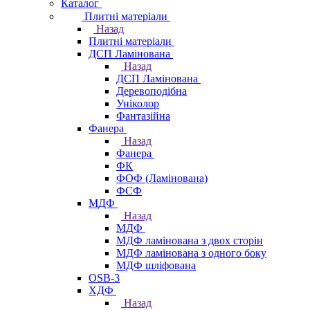
Каталог
Плитні матеріали
Назад
Плитні матеріали
ДСП Ламінована
Назад
ДСП Ламінована
Деревоподібна
Уніколор
Фантазійна
Фанера
Назад
Фанера
ФК
ФОФ (Ламінована)
ФСФ
МДФ
Назад
МДФ
МДФ ламінована з двох сторін
МДФ ламінована з одного боку
МДФ шліфована
OSB-3
ХДФ
Назад