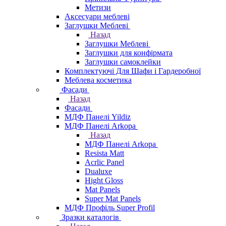
Метизи
Аксесуари меблеві
Заглушки Меблеві
Назад
Заглушки Меблеві
Заглушки для конфірмата
Заглушки самоклейки
Комплектуючі Для Шафи і Гардеробної
Меблева косметика
Фасади
Назад
Фасади
МДФ Панелі Yildiz
МДФ Панелі Arkopa
Назад
МДФ Панелі Arkopa
Resista Matt
Acrlic Panel
Dualuxe
Hight Gloss
Mat Panels
Super Mat Panels
МДФ Профіль Super Profil
Зразки каталогів