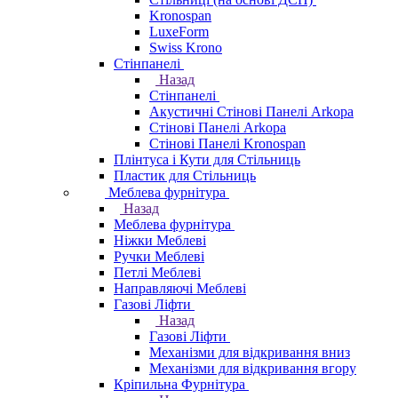
Kronospan
LuxeForm
Swiss Krono
Стінпанелі
Назад
Стінпанелі
Акустичні Стінові Панелі Аrkopa
Стінові Панелі Arkopa
Стінові Панелі Kronospan
Плінтуса і Кути для Стільниць
Пластик для Стільниць
Меблева фурнітура
Назад
Меблева фурнітура
Ніжки Меблеві
Ручки Меблеві
Петлі Меблеві
Направляючі Меблеві
Газові Ліфти
Назад
Газові Ліфти
Механізми для відкривання вниз
Механізми для відкривання вгору
Кріпильна Фурнітура