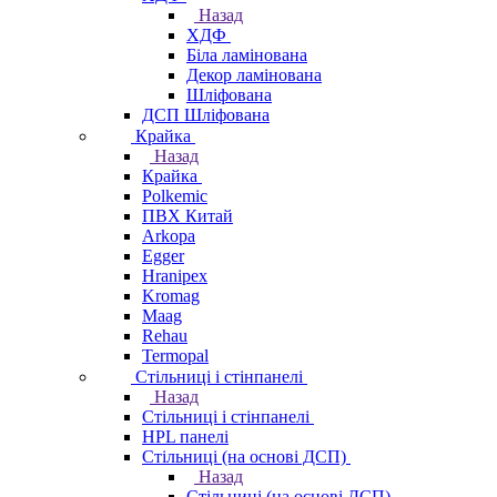
Назад
ХДФ
Біла ламінована
Декор ламінована
Шліфована
ДСП Шліфована
Крайка
Назад
Крайка
Polkemic
ПВХ Китай
Arkopa
Egger
Hranipex
Kromag
Maag
Rehau
Termopal
Стільниці і стінпанелі
Назад
Стільниці і стінпанелі
HPL панелі
Стільниці (на основі ДСП)
Назад
Стільниці (на основі ДСП)