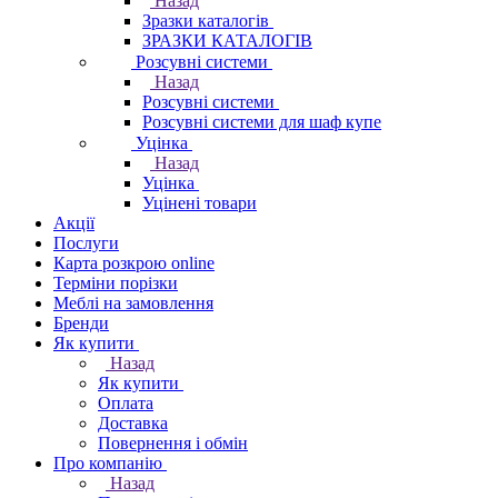
Назад
Зразки каталогів
ЗРАЗКИ КАТАЛОГІВ
Розсувні системи
Назад
Розсувні системи
Розсувні системи для шаф купе
Уцінка
Назад
Уцінка
Уцінені товари
Акції
Послуги
Карта розкрою online
Терміни порізки
Меблі на замовлення
Бренди
Як купити
Назад
Як купити
Оплата
Доставка
Повернення і обмін
Про компанію
Назад