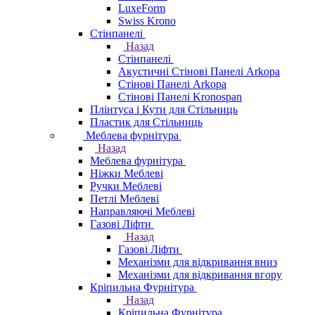
LuxeForm
Swiss Krono
Стінпанелі
Назад
Стінпанелі
Акустичні Стінові Панелі Аrkopa
Стінові Панелі Arkopa
Стінові Панелі Kronospan
Плінтуса і Кути для Стільниць
Пластик для Стільниць
Меблева фурнітура
Назад
Меблева фурнітура
Ніжки Меблеві
Ручки Меблеві
Петлі Меблеві
Направляючі Меблеві
Газові Ліфти
Назад
Газові Ліфти
Механізми для відкривання вниз
Механізми для відкривання вгору
Кріпильна Фурнітура
Назад
Кріпильна Фурнітура