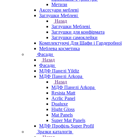
Метизи
Аксесуари меблеві
Заглушки Меблеві
Назад
Заглушки Меблеві
Заглушки для конфірмата
Заглушки самоклейки
Комплектуючі Для Шафи і Гардеробної
Меблева косметика
Фасади
Назад
Фасади
МДФ Панелі Yildiz
МДФ Панелі Arkopa
Назад
МДФ Панелі Arkopa
Resista Matt
Acrlic Panel
Dualuxe
Hight Gloss
Mat Panels
Super Mat Panels
МДФ Профіль Super Profil
Зразки каталогів