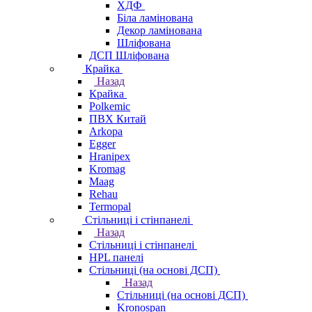
ХДФ
Біла ламінована
Декор ламінована
Шліфована
ДСП Шліфована
Крайка
Назад
Крайка
Polkemic
ПВХ Китай
Arkopa
Egger
Hranipex
Kromag
Maag
Rehau
Termopal
Стільниці і стінпанелі
Назад
Стільниці і стінпанелі
HPL панелі
Стільниці (на основі ДСП)
Назад
Стільниці (на основі ДСП)
Kronospan