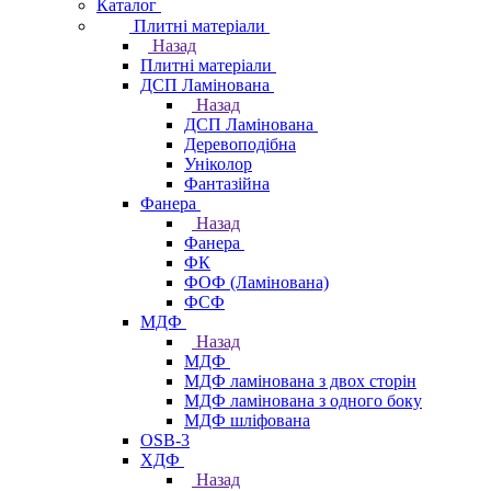
Каталог
Плитні матеріали
Назад
Плитні матеріали
ДСП Ламінована
Назад
ДСП Ламінована
Деревоподібна
Уніколор
Фантазійна
Фанера
Назад
Фанера
ФК
ФОФ (Ламінована)
ФСФ
МДФ
Назад
МДФ
МДФ ламінована з двох сторін
МДФ ламінована з одного боку
МДФ шліфована
OSB-3
ХДФ
Назад