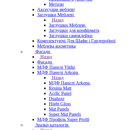
Метизи
Аксесуари меблеві
Заглушки Меблеві
Назад
Заглушки Меблеві
Заглушки для конфірмата
Заглушки самоклейки
Комплектуючі Для Шафи і Гардеробної
Меблева косметика
Фасади
Назад
Фасади
МДФ Панелі Yildiz
МДФ Панелі Arkopa
Назад
МДФ Панелі Arkopa
Resista Matt
Acrlic Panel
Dualuxe
Hight Gloss
Mat Panels
Super Mat Panels
МДФ Профіль Super Profil
Зразки каталогів