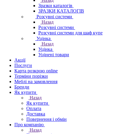
Назад
Зразки каталогів
ЗРАЗКИ КАТАЛОГІВ
Розсувні системи
Назад
Розсувні системи
Розсувні системи для шаф купе
Уцінка
Назад
Уцінка
Уцінені товари
Акції
Послуги
Карта розкрою online
Терміни порізки
Меблі на замовлення
Бренди
Як купити
Назад
Як купити
Оплата
Доставка
Повернення і обмін
Про компанію
Назад