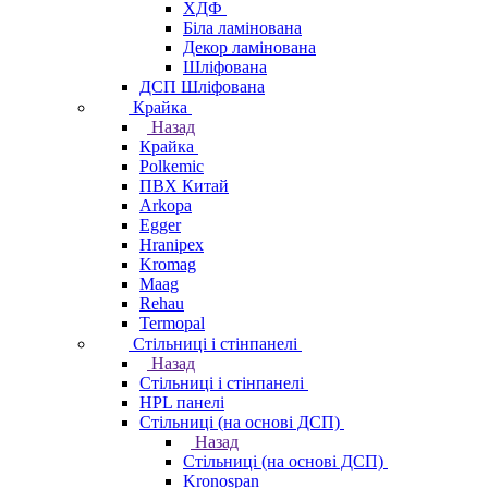
ХДФ
Біла ламінована
Декор ламінована
Шліфована
ДСП Шліфована
Крайка
Назад
Крайка
Polkemic
ПВХ Китай
Arkopa
Egger
Hranipex
Kromag
Maag
Rehau
Termopal
Стільниці і стінпанелі
Назад
Стільниці і стінпанелі
HPL панелі
Стільниці (на основі ДСП)
Назад
Стільниці (на основі ДСП)
Kronospan