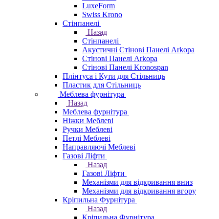
LuxeForm
Swiss Krono
Стінпанелі
Назад
Стінпанелі
Акустичні Стінові Панелі Аrkopa
Стінові Панелі Arkopa
Стінові Панелі Kronospan
Плінтуса і Кути для Стільниць
Пластик для Стільниць
Меблева фурнітура
Назад
Меблева фурнітура
Ніжки Меблеві
Ручки Меблеві
Петлі Меблеві
Направляючі Меблеві
Газові Ліфти
Назад
Газові Ліфти
Механізми для відкривання вниз
Механізми для відкривання вгору
Кріпильна Фурнітура
Назад
Кріпильна Фурнітура