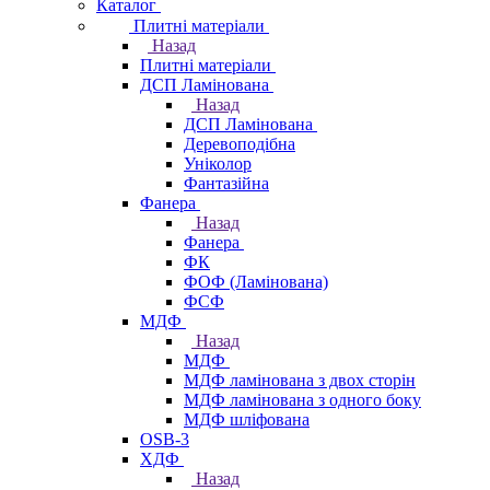
Каталог
Плитні матеріали
Назад
Плитні матеріали
ДСП Ламінована
Назад
ДСП Ламінована
Деревоподібна
Уніколор
Фантазійна
Фанера
Назад
Фанера
ФК
ФОФ (Ламінована)
ФСФ
МДФ
Назад
МДФ
МДФ ламінована з двох сторін
МДФ ламінована з одного боку
МДФ шліфована
OSB-3
ХДФ
Назад