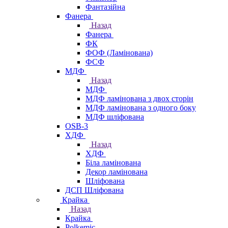
Фантазійна
Фанера
Назад
Фанера
ФК
ФОФ (Ламінована)
ФСФ
МДФ
Назад
МДФ
МДФ ламінована з двох сторін
МДФ ламінована з одного боку
МДФ шліфована
OSB-3
ХДФ
Назад
ХДФ
Біла ламінована
Декор ламінована
Шліфована
ДСП Шліфована
Крайка
Назад
Крайка
Polkemic