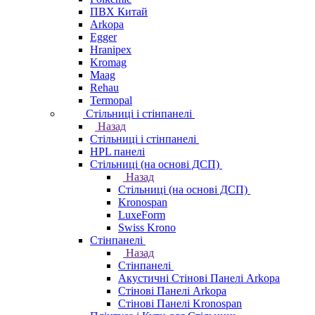
ПВХ Китай
Arkopa
Egger
Hranipex
Kromag
Maag
Rehau
Termopal
Стільниці і стінпанелі
Назад
Стільниці і стінпанелі
HPL панелі
Стільниці (на основі ДСП)
Назад
Стільниці (на основі ДСП)
Kronospan
LuxeForm
Swiss Krono
Стінпанелі
Назад
Стінпанелі
Акустичні Стінові Панелі Аrkopa
Стінові Панелі Arkopa
Стінові Панелі Kronospan