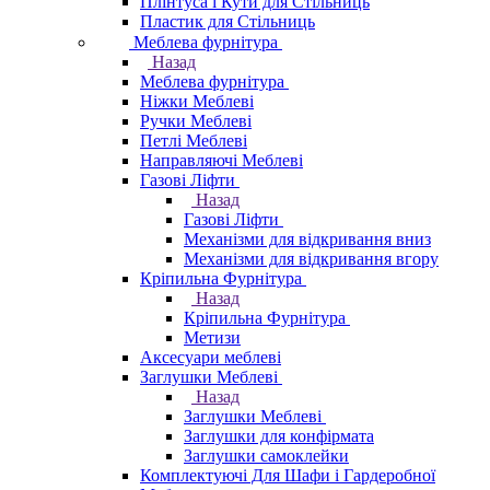
Плінтуса і Кути для Стільниць
Пластик для Стільниць
Меблева фурнітура
Назад
Меблева фурнітура
Ніжки Меблеві
Ручки Меблеві
Петлі Меблеві
Направляючі Меблеві
Газові Ліфти
Назад
Газові Ліфти
Механізми для відкривання вниз
Механізми для відкривання вгору
Кріпильна Фурнітура
Назад
Кріпильна Фурнітура
Метизи
Аксесуари меблеві
Заглушки Меблеві
Назад
Заглушки Меблеві
Заглушки для конфірмата
Заглушки самоклейки
Комплектуючі Для Шафи і Гардеробної