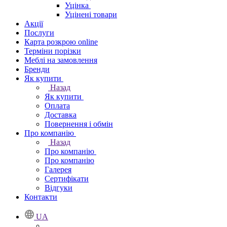
Уцінка
Уцінені товари
Акції
Послуги
Карта розкрою online
Терміни порізки
Меблі на замовлення
Бренди
Як купити
Назад
Як купити
Оплата
Доставка
Повернення і обмін
Про компанію
Назад
Про компанію
Про компанію
Галерея
Сертифікати
Відгуки
Контакти
UA