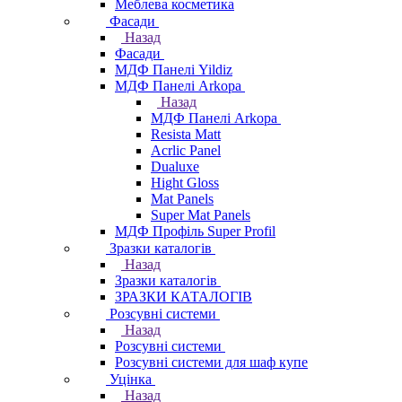
Меблева косметика
Фасади
Назад
Фасади
МДФ Панелі Yildiz
МДФ Панелі Arkopa
Назад
МДФ Панелі Arkopa
Resista Matt
Acrlic Panel
Dualuxe
Hight Gloss
Mat Panels
Super Mat Panels
МДФ Профіль Super Profil
Зразки каталогів
Назад
Зразки каталогів
ЗРАЗКИ КАТАЛОГІВ
Розсувні системи
Назад
Розсувні системи
Розсувні системи для шаф купе
Уцінка
Назад