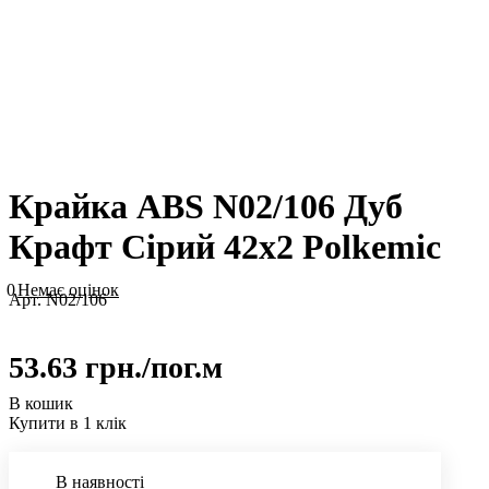
Крайка ABS N02/106 Дуб
Крафт Сірий 42х2 Polkemic
0
Немає оцінок
Арт.
N02/106
53.63 грн./
пог.м
В кошик
Купити в 1 клік
В наявності