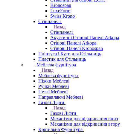
Kronospan
LuxeForm
Swiss Krono
Стінпанелі
Назад
Стінпанелі
Акустичні Стінові Панелі Аrkopa
Стінові Панелі Arkopa
Стінові Панелі Kronospan
Плінтуса і Кути для Стільниць
Пластик для Стільниць
Меблева фурнітура
Назад
Меблева фурнітура
Ніжки Меблеві
Ручки Меблеві
Петлі Меблеві
Направляючі Меблеві
Газові Ліфти
Назад
Газові Ліфти
Механізми для відкривання вниз
Механізми для відкривання вгору
Кріпильна Фурнітура