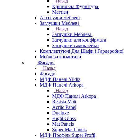
Назад
Кріпильна Фурнітура
Метизи
Аксесуари меблеві
Заглушки Меблеві
Назад
Заглушки Меблеві
Заглушки для конфірмата
Заглушки самоклейки
Комплектуючі Для Шафи і Гардеробної
Меблева косметика
Фасади
Назад
Фасади
МДФ Панелі Yildiz
МДФ Панелі Arkopa
Назад
МДФ Панелі Arkopa
Resista Matt
Acrlic Panel
Dualuxe
Hight Gloss
Mat Panels
Super Mat Panels
МДФ Профіль Super Profil