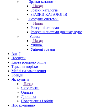
Зразки каталогів
Назад
Зразки каталогів
ЗРАЗКИ КАТАЛОГІВ
Розсувні системи
Назад
Розсувні системи
Розсувні системи для шаф купе
Уцінка
Назад
Уцінка
Уцінені товари
Акції
Послуги
Карта розкрою online
Терміни порізки
Меблі на замовлення
Бренди
Як купити
Назад
Як купити
Оплата
Доставка
Повернення і обмін
Про компанію