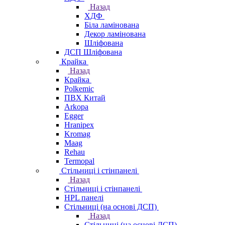
Назад
ХДФ
Біла ламінована
Декор ламінована
Шліфована
ДСП Шліфована
Крайка
Назад
Крайка
Polkemic
ПВХ Китай
Arkopa
Egger
Hranipex
Kromag
Maag
Rehau
Termopal
Стільниці і стінпанелі
Назад
Стільниці і стінпанелі
HPL панелі
Стільниці (на основі ДСП)
Назад
Стільниці (на основі ДСП)