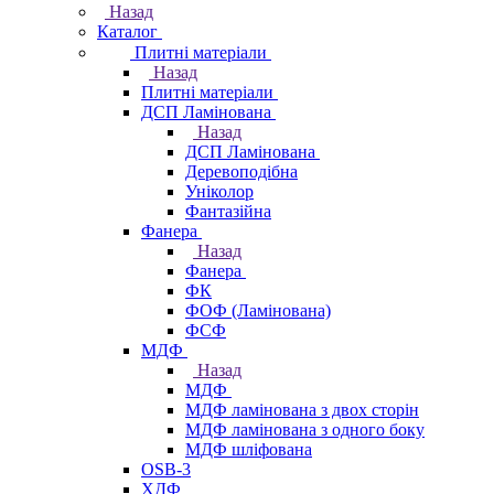
Назад
Каталог
Плитні матеріали
Назад
Плитні матеріали
ДСП Ламінована
Назад
ДСП Ламінована
Деревоподібна
Уніколор
Фантазійна
Фанера
Назад
Фанера
ФК
ФОФ (Ламінована)
ФСФ
МДФ
Назад
МДФ
МДФ ламінована з двох сторін
МДФ ламінована з одного боку
МДФ шліфована
OSB-3
ХДФ