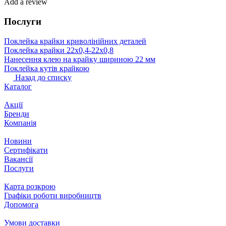
Add a review
Послуги
Поклейка крайки криволінійних деталей
Поклейка крайки 22х0,4-22х0,8
Нанесення клею на крайку шириною 22 мм
Поклейка кутів крайкою
Назад до списку
Каталог
Акції
Бренди
Компанія
Новини
Сертифікати
Вакансії
Послуги
Карта розкрою
Графіки роботи виробництв
Допомога
Умови доставки