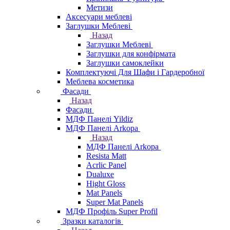
Метизи
Аксесуари меблеві
Заглушки Меблеві
Назад
Заглушки Меблеві
Заглушки для конфірмата
Заглушки самоклейки
Комплектуючі Для Шафи і Гардеробної
Меблева косметика
Фасади
Назад
Фасади
МДФ Панелі Yildiz
МДФ Панелі Arkopa
Назад
МДФ Панелі Arkopa
Resista Matt
Acrlic Panel
Dualuxe
Hight Gloss
Mat Panels
Super Mat Panels
МДФ Профіль Super Profil
Зразки каталогів