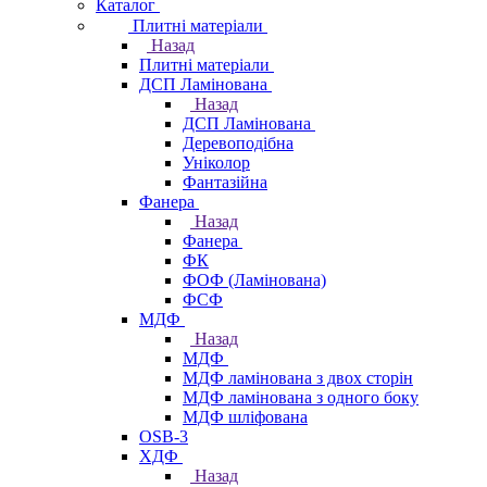
Каталог
Плитні матеріали
Назад
Плитні матеріали
ДСП Ламінована
Назад
ДСП Ламінована
Деревоподібна
Уніколор
Фантазійна
Фанера
Назад
Фанера
ФК
ФОФ (Ламінована)
ФСФ
МДФ
Назад
МДФ
МДФ ламінована з двох сторін
МДФ ламінована з одного боку
МДФ шліфована
OSB-3
ХДФ
Назад