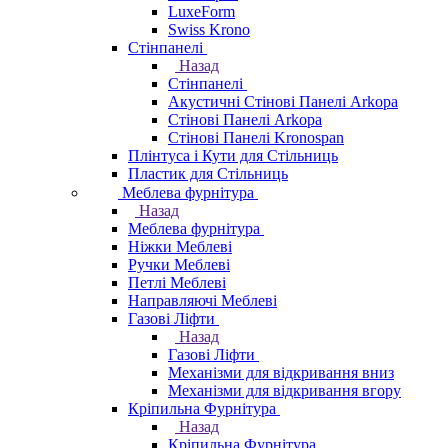
LuxeForm
Swiss Krono
Стінпанелі
Назад
Стінпанелі
Акустичні Стінові Панелі Аrkopa
Стінові Панелі Arkopa
Стінові Панелі Kronospan
Плінтуса і Кути для Стільниць
Пластик для Стільниць
Меблева фурнітура
Назад
Меблева фурнітура
Ніжки Меблеві
Ручки Меблеві
Петлі Меблеві
Направляючі Меблеві
Газові Ліфти
Назад
Газові Ліфти
Механізми для відкривання вниз
Механізми для відкривання вгору
Кріпильна Фурнітура
Назад
Кріпильна Фурнітура