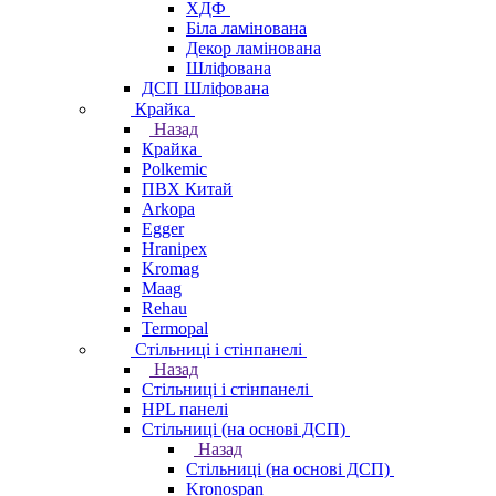
ХДФ
Біла ламінована
Декор ламінована
Шліфована
ДСП Шліфована
Крайка
Назад
Крайка
Polkemic
ПВХ Китай
Arkopa
Egger
Hranipex
Kromag
Maag
Rehau
Termopal
Стільниці і стінпанелі
Назад
Стільниці і стінпанелі
HPL панелі
Стільниці (на основі ДСП)
Назад
Стільниці (на основі ДСП)
Kronospan