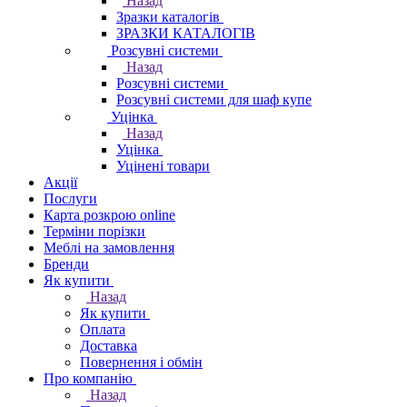
Назад
Зразки каталогів
ЗРАЗКИ КАТАЛОГІВ
Розсувні системи
Назад
Розсувні системи
Розсувні системи для шаф купе
Уцінка
Назад
Уцінка
Уцінені товари
Акції
Послуги
Карта розкрою online
Терміни порізки
Меблі на замовлення
Бренди
Як купити
Назад
Як купити
Оплата
Доставка
Повернення і обмін
Про компанію
Назад