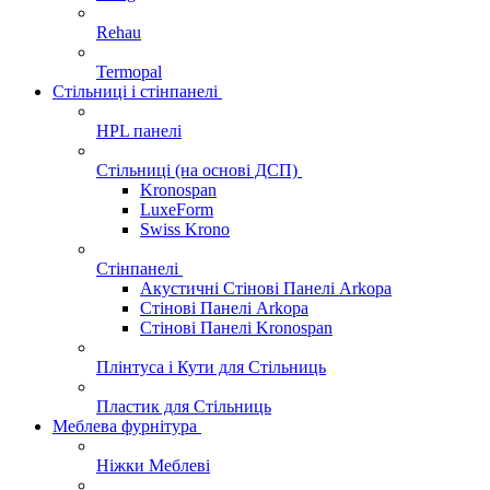
Rehau
Termopal
Стільниці і стінпанелі
HPL панелі
Стільниці (на основі ДСП)
Kronospan
LuxeForm
Swiss Krono
Стінпанелі
Акустичні Стінові Панелі Аrkopa
Стінові Панелі Arkopa
Стінові Панелі Kronospan
Плінтуса і Кути для Стільниць
Пластик для Стільниць
Меблева фурнітура
Ніжки Меблеві