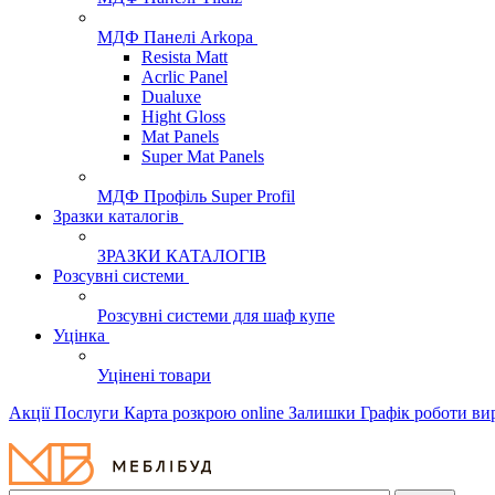
МДФ Панелі Arkopa
Resista Matt
Acrlic Panel
Dualuxe
Hight Gloss
Mat Panels
Super Mat Panels
МДФ Профіль Super Profil
Зразки каталогів
ЗРАЗКИ КАТАЛОГІВ
Розсувні системи
Розсувні системи для шаф купе
Уцінка
Уцінені товари
Акції
Послуги
Карта розкрою online
Залишки
Графік роботи в