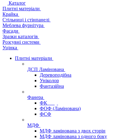
Каталог
Плитні матеріали
Крайка
Стільниці і стінпанелі
Меблева фурнітура
Фасади
Зразки каталогів
Розсувні системи
Уцінка
Плитні матеріали
ДСП Ламінована
Деревоподібна
Уніколор
Фантазійна
Фанера
ФК
ФОФ (Ламінована)
ФСФ
МДФ
МДФ ламінована з двох сторін
МДФ ламінована з одного боку