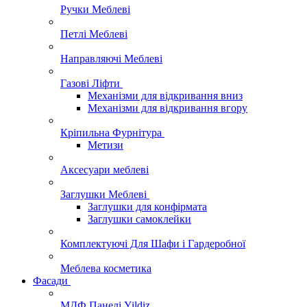
Ручки Меблеві
Петлі Меблеві
Направляючі Меблеві
Газові Ліфти
Механізми для відкривання вниз
Механізми для відкривання вгору
Кріпильна Фурнітура
Метизи
Аксесуари меблеві
Заглушки Меблеві
Заглушки для конфірмата
Заглушки самоклейки
Комплектуючі Для Шафи і Гардеробної
Меблева косметика
Фасади
МДФ Панелі Yildiz