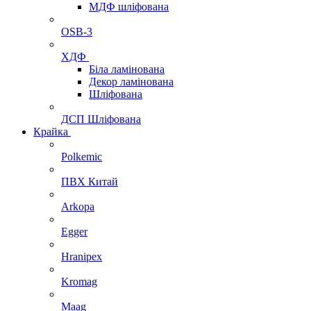
МДФ шліфована
OSB-3
ХДФ
Біла ламінована
Декор ламінована
Шліфована
ДСП Шліфована
Крайка
Polkemic
ПВХ Китай
Arkopa
Egger
Hranipex
Kromag
Maag