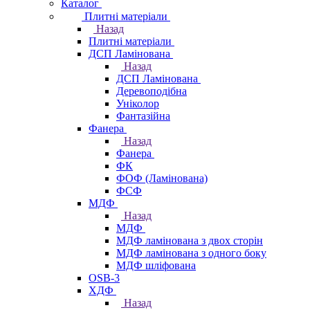
Каталог
Плитні матеріали
Назад
Плитні матеріали
ДСП Ламінована
Назад
ДСП Ламінована
Деревоподібна
Уніколор
Фантазійна
Фанера
Назад
Фанера
ФК
ФОФ (Ламінована)
ФСФ
МДФ
Назад
МДФ
МДФ ламінована з двох сторін
МДФ ламінована з одного боку
МДФ шліфована
OSB-3
ХДФ
Назад