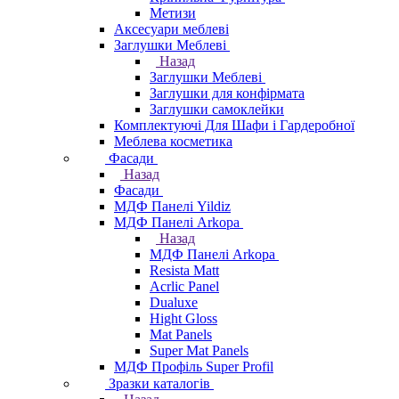
Метизи
Аксесуари меблеві
Заглушки Меблеві
Назад
Заглушки Меблеві
Заглушки для конфірмата
Заглушки самоклейки
Комплектуючі Для Шафи і Гардеробної
Меблева косметика
Фасади
Назад
Фасади
МДФ Панелі Yildiz
МДФ Панелі Arkopa
Назад
МДФ Панелі Arkopa
Resista Matt
Acrlic Panel
Dualuxe
Hight Gloss
Mat Panels
Super Mat Panels
МДФ Профіль Super Profil
Зразки каталогів