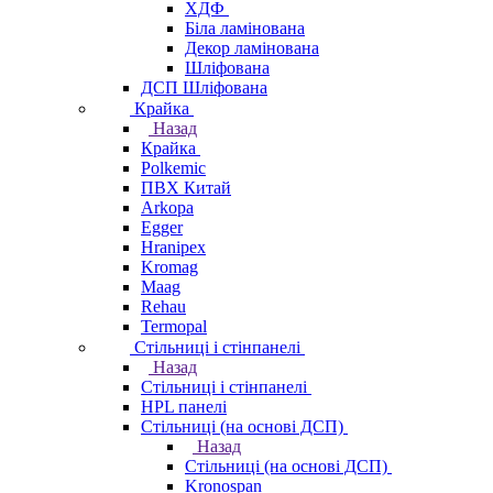
ХДФ
Біла ламінована
Декор ламінована
Шліфована
ДСП Шліфована
Крайка
Назад
Крайка
Polkemic
ПВХ Китай
Arkopa
Egger
Hranipex
Kromag
Maag
Rehau
Termopal
Стільниці і стінпанелі
Назад
Стільниці і стінпанелі
HPL панелі
Стільниці (на основі ДСП)
Назад
Стільниці (на основі ДСП)
Kronospan