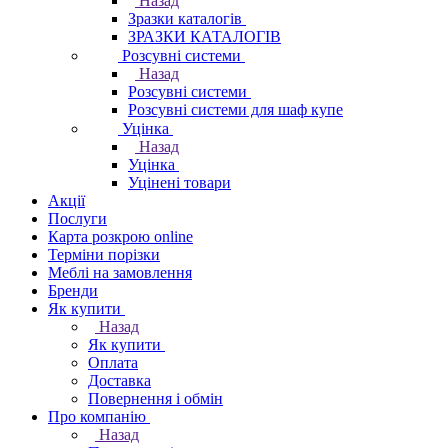
Назад
Зразки каталогів
ЗРАЗКИ КАТАЛОГІВ
Розсувні системи
Назад
Розсувні системи
Розсувні системи для шаф купе
Уцінка
Назад
Уцінка
Уцінені товари
Акції
Послуги
Карта розкрою online
Терміни порізки
Меблі на замовлення
Бренди
Як купити
Назад
Як купити
Оплата
Доставка
Повернення і обмін
Про компанію
Назад