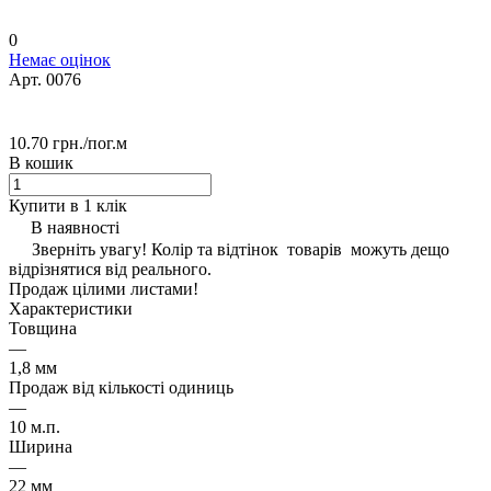
0
Немає оцінок
Арт.
0076
10.70 грн./
пог.м
В кошик
Купити в 1 клік
В наявності
Зверніть увагу! Колір та відтінок товарів можуть дещо
відрізнятися від реального.
Продаж цілими листами!
Характеристики
Товщина
—
1,8 мм
Продаж від кількості одиниць
—
10 м.п.
Ширина
—
22 мм