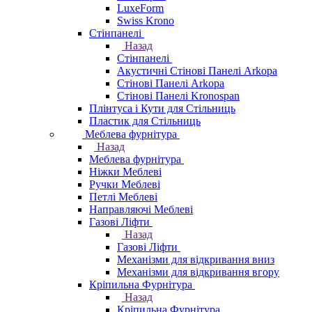
LuxeForm
Swiss Krono
Стінпанелі
Назад
Стінпанелі
Акустичні Стінові Панелі Аrkopa
Стінові Панелі Arkopa
Стінові Панелі Kronospan
Плінтуса і Кути для Стільниць
Пластик для Стільниць
Меблева фурнітура
Назад
Меблева фурнітура
Ніжки Меблеві
Ручки Меблеві
Петлі Меблеві
Направляючі Меблеві
Газові Ліфти
Назад
Газові Ліфти
Механізми для відкривання вниз
Механізми для відкривання вгору
Кріпильна Фурнітура
Назад
Кріпильна Фурнітура