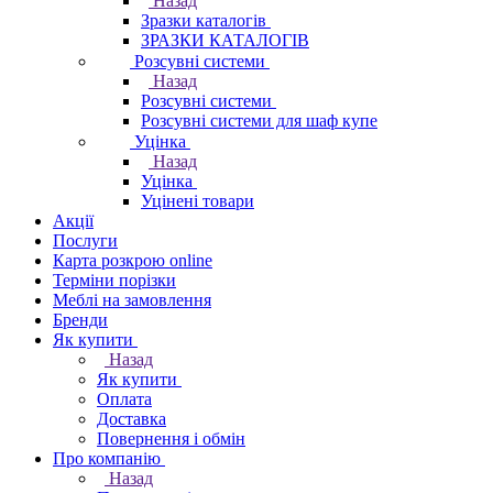
Назад
Зразки каталогів
ЗРАЗКИ КАТАЛОГІВ
Розсувні системи
Назад
Розсувні системи
Розсувні системи для шаф купе
Уцінка
Назад
Уцінка
Уцінені товари
Акції
Послуги
Карта розкрою online
Терміни порізки
Меблі на замовлення
Бренди
Як купити
Назад
Як купити
Оплата
Доставка
Повернення і обмін
Про компанію
Назад