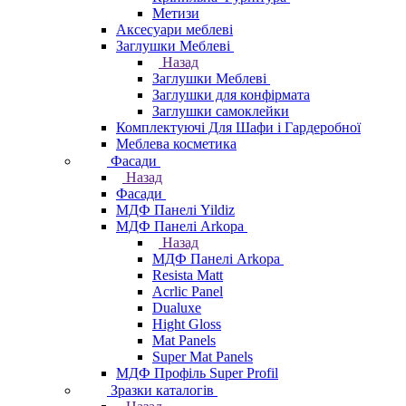
Метизи
Аксесуари меблеві
Заглушки Меблеві
Назад
Заглушки Меблеві
Заглушки для конфірмата
Заглушки самоклейки
Комплектуючі Для Шафи і Гардеробної
Меблева косметика
Фасади
Назад
Фасади
МДФ Панелі Yildiz
МДФ Панелі Arkopa
Назад
МДФ Панелі Arkopa
Resista Matt
Acrlic Panel
Dualuxe
Hight Gloss
Mat Panels
Super Mat Panels
МДФ Профіль Super Profil
Зразки каталогів