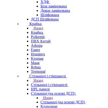
ХДФ
Біла ламінована
Декор ламінована
Шліфована
ДСП Шліфована
Крайка
Назад
Крайка
Polkemic
ПВХ Китай
Arkopa
Egger
Hranipex
Kromag
Maag
Rehau
Termopal
Стільниці і стінпанелі
Назад
Стільниці і стінпанелі
HPL панелі
Стільниці (на основі ДСП)
Назад
Стільниці (на основі ДСП)
Kronospan