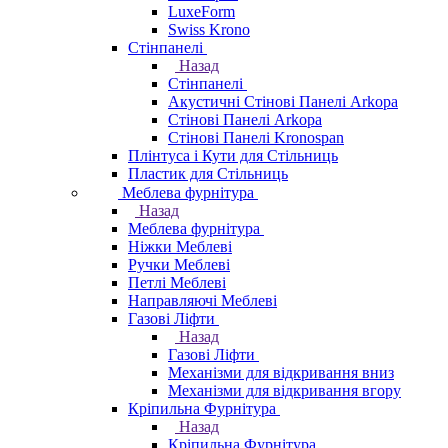
LuxeForm
Swiss Krono
Стінпанелі
Назад
Стінпанелі
Акустичні Стінові Панелі Аrkopa
Стінові Панелі Arkopa
Стінові Панелі Kronospan
Плінтуса і Кути для Стільниць
Пластик для Стільниць
Меблева фурнітура
Назад
Меблева фурнітура
Ніжки Меблеві
Ручки Меблеві
Петлі Меблеві
Направляючі Меблеві
Газові Ліфти
Назад
Газові Ліфти
Механізми для відкривання вниз
Механізми для відкривання вгору
Кріпильна Фурнітура
Назад
Кріпильна Фурнітура