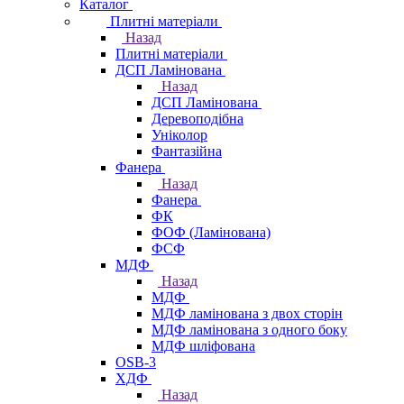
Каталог
Плитні матеріали
Назад
Плитні матеріали
ДСП Ламінована
Назад
ДСП Ламінована
Деревоподібна
Уніколор
Фантазійна
Фанера
Назад
Фанера
ФК
ФОФ (Ламінована)
ФСФ
МДФ
Назад
МДФ
МДФ ламінована з двох сторін
МДФ ламінована з одного боку
МДФ шліфована
OSB-3
ХДФ
Назад