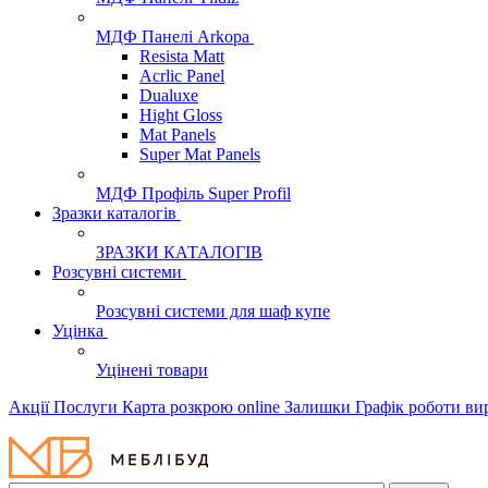
МДФ Панелі Arkopa
Resista Matt
Acrlic Panel
Dualuxe
Hight Gloss
Mat Panels
Super Mat Panels
МДФ Профіль Super Profil
Зразки каталогів
ЗРАЗКИ КАТАЛОГІВ
Розсувні системи
Розсувні системи для шаф купе
Уцінка
Уцінені товари
Акції
Послуги
Карта розкрою online
Залишки
Графік роботи в