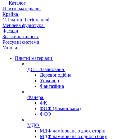
Каталог
Плитні матеріали
Крайка
Стільниці і стінпанелі
Меблева фурнітура
Фасади
Зразки каталогів
Розсувні системи
Уцінка
Плитні матеріали
ДСП Ламінована
Деревоподібна
Уніколор
Фантазійна
Фанера
ФК
ФОФ (Ламінована)
ФСФ
МДФ
МДФ ламінована з двох сторін
МДФ ламінована з одного боку