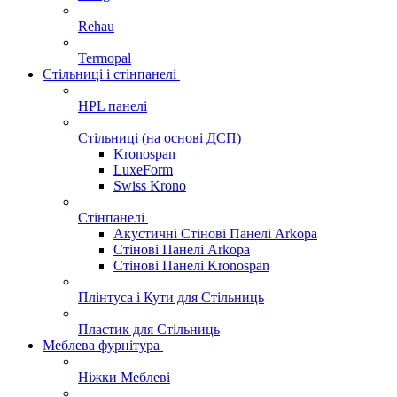
Rehau
Termopal
Стільниці і стінпанелі
HPL панелі
Стільниці (на основі ДСП)
Kronospan
LuxeForm
Swiss Krono
Стінпанелі
Акустичні Стінові Панелі Аrkopa
Стінові Панелі Arkopa
Стінові Панелі Kronospan
Плінтуса і Кути для Стільниць
Пластик для Стільниць
Меблева фурнітура
Ніжки Меблеві