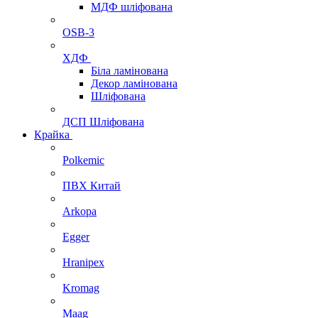
МДФ шліфована
OSB-3
ХДФ
Біла ламінована
Декор ламінована
Шліфована
ДСП Шліфована
Крайка
Polkemic
ПВХ Китай
Arkopa
Egger
Hranipex
Kromag
Maag