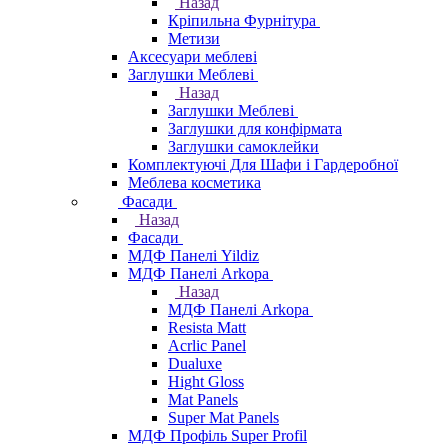
Назад
Кріпильна Фурнітура
Метизи
Аксесуари меблеві
Заглушки Меблеві
Назад
Заглушки Меблеві
Заглушки для конфірмата
Заглушки самоклейки
Комплектуючі Для Шафи і Гардеробної
Меблева косметика
Фасади
Назад
Фасади
МДФ Панелі Yildiz
МДФ Панелі Arkopa
Назад
МДФ Панелі Arkopa
Resista Matt
Acrlic Panel
Dualuxe
Hight Gloss
Mat Panels
Super Mat Panels
МДФ Профіль Super Profil