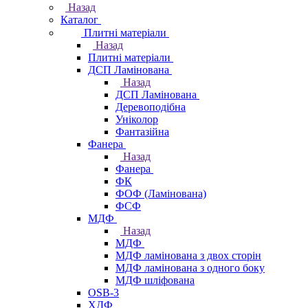
Назад
Каталог
Плитні матеріали
Назад
Плитні матеріали
ДСП Ламінована
Назад
ДСП Ламінована
Деревоподібна
Уніколор
Фантазійна
Фанера
Назад
Фанера
ФК
ФОФ (Ламінована)
ФСФ
МДФ
Назад
МДФ
МДФ ламінована з двох сторін
МДФ ламінована з одного боку
МДФ шліфована
OSB-3
ХДФ