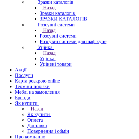
Зразки каталогів
Назад
Зразки каталогів
ЗРАЗКИ КАТАЛОГІВ
Розсувні системи
Назад
Розсувні системи
Розсувні системи для шаф купе
Уцінка
Назад
Уцінка
Уцінені товари
Акції
Послуги
Карта розкрою online
Терміни порізки
Меблі на замовлення
Бренди
Як купити
Назад
Як купити
Оплата
Доставка
Повернення і обмін
Про компанію