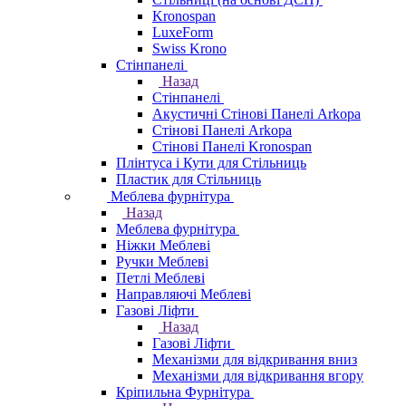
Kronospan
LuxeForm
Swiss Krono
Стінпанелі
Назад
Стінпанелі
Акустичні Стінові Панелі Аrkopa
Стінові Панелі Arkopa
Стінові Панелі Kronospan
Плінтуса і Кути для Стільниць
Пластик для Стільниць
Меблева фурнітура
Назад
Меблева фурнітура
Ніжки Меблеві
Ручки Меблеві
Петлі Меблеві
Направляючі Меблеві
Газові Ліфти
Назад
Газові Ліфти
Механізми для відкривання вниз
Механізми для відкривання вгору
Кріпильна Фурнітура