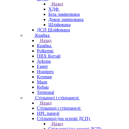
Назад
ХДФ
Біла ламінована
Декор ламінована
Шліфована
ДСП Шліфована
Крайка
Назад
Крайка
Polkemic
ПВХ Китай
Arkopa
Egger
Hranipex
Kromag
Maag
Rehau
Termopal
Стільниці і стінпанелі
Назад
Стільниці і стінпанелі
HPL панелі
Стільниці (на основі ДСП)
Назад
Стільниці (на основі ДСП)