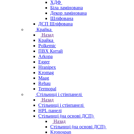
ХДФ
Біла ламінована
Декор ламінована
Шліфована
ДСП Шліфована
Крайка
Назад
Крайка
Polkemic
ПВХ Китай
Arkopa
Egger
Hranipex
Kromag
Maag
Rehau
Termopal
Стільниці і стінпанелі
Назад
Стільниці і стінпанелі
HPL панелі
Стільниці (на основі ДСП)
Назад
Стільниці (на основі ДСП)
Kronospan