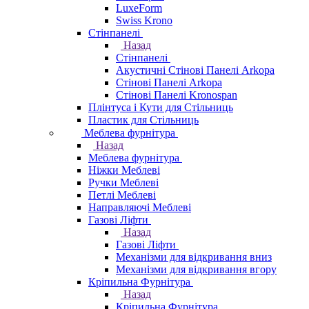
LuxeForm
Swiss Krono
Стінпанелі
Назад
Стінпанелі
Акустичні Стінові Панелі Аrkopa
Стінові Панелі Arkopa
Стінові Панелі Kronospan
Плінтуса і Кути для Стільниць
Пластик для Стільниць
Меблева фурнітура
Назад
Меблева фурнітура
Ніжки Меблеві
Ручки Меблеві
Петлі Меблеві
Направляючі Меблеві
Газові Ліфти
Назад
Газові Ліфти
Механізми для відкривання вниз
Механізми для відкривання вгору
Кріпильна Фурнітура
Назад
Кріпильна Фурнітура