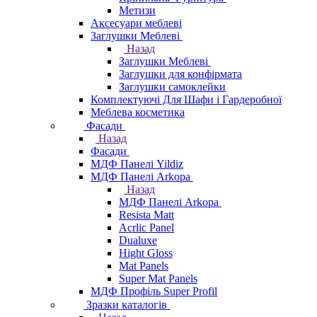
Метизи
Аксесуари меблеві
Заглушки Меблеві
Назад
Заглушки Меблеві
Заглушки для конфірмата
Заглушки самоклейки
Комплектуючі Для Шафи і Гардеробної
Меблева косметика
Фасади
Назад
Фасади
МДФ Панелі Yildiz
МДФ Панелі Arkopa
Назад
МДФ Панелі Arkopa
Resista Matt
Acrlic Panel
Dualuxe
Hight Gloss
Mat Panels
Super Mat Panels
МДФ Профіль Super Profil
Зразки каталогів