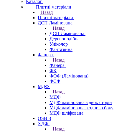
Каталог
Плитні матеріали
Назад
Плитні матеріали
ДСП Ламінована
Назад
ДСП Ламінована
Деревоподібна
Уніколор
Фантазійна
Фанера
Назад
Фанера
ФК
ФОФ (Ламінована)
ФСФ
МДФ
Назад
МДФ
МДФ ламінована з двох сторін
МДФ ламінована з одного боку
МДФ шліфована
OSB-3
ХДФ
Назад