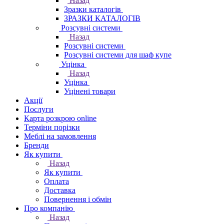
Назад
Зразки каталогів
ЗРАЗКИ КАТАЛОГІВ
Розсувні системи
Назад
Розсувні системи
Розсувні системи для шаф купе
Уцінка
Назад
Уцінка
Уцінені товари
Акції
Послуги
Карта розкрою online
Терміни порізки
Меблі на замовлення
Бренди
Як купити
Назад
Як купити
Оплата
Доставка
Повернення і обмін
Про компанію
Назад