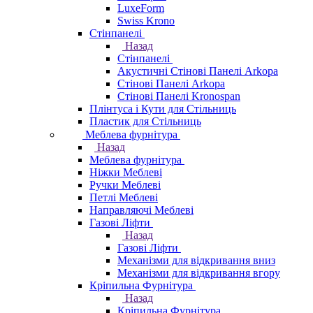
LuxeForm
Swiss Krono
Стінпанелі
Назад
Стінпанелі
Акустичні Стінові Панелі Аrkopa
Стінові Панелі Arkopa
Стінові Панелі Kronospan
Плінтуса і Кути для Стільниць
Пластик для Стільниць
Меблева фурнітура
Назад
Меблева фурнітура
Ніжки Меблеві
Ручки Меблеві
Петлі Меблеві
Направляючі Меблеві
Газові Ліфти
Назад
Газові Ліфти
Механізми для відкривання вниз
Механізми для відкривання вгору
Кріпильна Фурнітура
Назад
Кріпильна Фурнітура