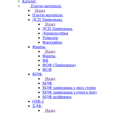
Каталог
Плитні матеріали
Назад
Плитні матеріали
ДСП Ламінована
Назад
ДСП Ламінована
Деревоподібна
Уніколор
Фантазійна
Фанера
Назад
Фанера
ФК
ФОФ (Ламінована)
ФСФ
МДФ
Назад
МДФ
МДФ ламінована з двох сторін
МДФ ламінована з одного боку
МДФ шліфована
OSB-3
ХДФ
Назад