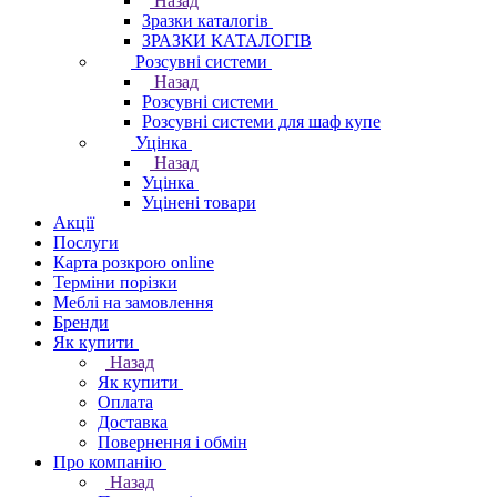
Назад
Зразки каталогів
ЗРАЗКИ КАТАЛОГІВ
Розсувні системи
Назад
Розсувні системи
Розсувні системи для шаф купе
Уцінка
Назад
Уцінка
Уцінені товари
Акції
Послуги
Карта розкрою online
Терміни порізки
Меблі на замовлення
Бренди
Як купити
Назад
Як купити
Оплата
Доставка
Повернення і обмін
Про компанію
Назад