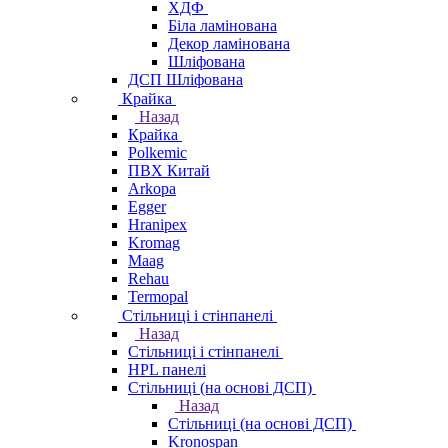
ХДФ
Біла ламінована
Декор ламінована
Шліфована
ДСП Шліфована
Крайка
Назад
Крайка
Polkemic
ПВХ Китай
Arkopa
Egger
Hranipex
Kromag
Maag
Rehau
Termopal
Стільниці і стінпанелі
Назад
Стільниці і стінпанелі
HPL панелі
Стільниці (на основі ДСП)
Назад
Стільниці (на основі ДСП)
Kronospan