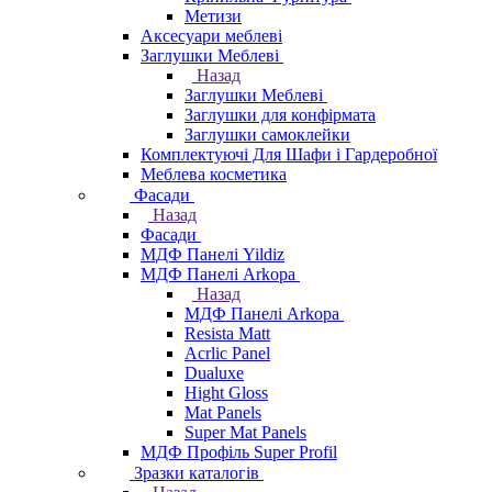
Метизи
Аксесуари меблеві
Заглушки Меблеві
Назад
Заглушки Меблеві
Заглушки для конфірмата
Заглушки самоклейки
Комплектуючі Для Шафи і Гардеробної
Меблева косметика
Фасади
Назад
Фасади
МДФ Панелі Yildiz
МДФ Панелі Arkopa
Назад
МДФ Панелі Arkopa
Resista Matt
Acrlic Panel
Dualuxe
Hight Gloss
Mat Panels
Super Mat Panels
МДФ Профіль Super Profil
Зразки каталогів