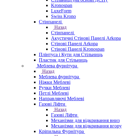
Kronospan
LuxeForm
Swiss Krono
Стінпанелі
Назад
Стінпанелі
Акустичні Стінові Панелі Аrkopa
Стінові Панелі Arkopa
Стінові Панелі Kronospan
Плінтуса і Кути для Стільниць
Пластик для Стільниць
Меблева фурнітура
Назад
Меблева фурнітура
Ніжки Меблеві
Ручки Меблеві
Петлі Меблеві
Направляючі Меблеві
Газові Ліфти
Назад
Газові Ліфти
Механізми для відкривання вниз
Механізми для відкривання вгору
Кріпильна Фурнітура