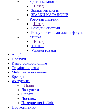
Зразки каталогів
Назад
Зразки каталогів
ЗРАЗКИ КАТАЛОГІВ
Розсувні системи
Назад
Розсувні системи
Розсувні системи для шаф купе
Уцінка
Назад
Уцінка
Уцінені товари
Акції
Послуги
Карта розкрою online
Терміни порізки
Меблі на замовлення
Бренди
Як купити
Назад
Як купити
Оплата
Доставка
Повернення і обмін
Про компанію