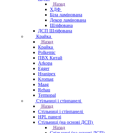
Назад
ХДФ
Біла ламінована
Декор ламінована
Шліфована
ДСП Шліфована
Крайка
Назад
Крайка
Polkemic
ПВХ Китай
Arkopa
Egger
Hranipex
Kromag
Maag
Rehau
Termopal
Стільниці і стінпанелі
Назад
Стільниці і стінпанелі
HPL панелі
Стільниці (на основі ДСП)
Назад
Стільниці (на основі ДСП)