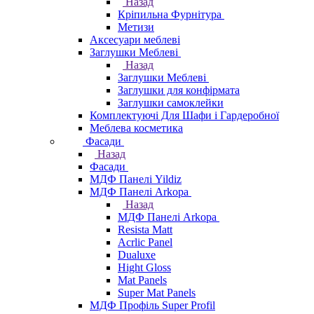
Назад
Кріпильна Фурнітура
Метизи
Аксесуари меблеві
Заглушки Меблеві
Назад
Заглушки Меблеві
Заглушки для конфірмата
Заглушки самоклейки
Комплектуючі Для Шафи і Гардеробної
Меблева косметика
Фасади
Назад
Фасади
МДФ Панелі Yildiz
МДФ Панелі Arkopa
Назад
МДФ Панелі Arkopa
Resista Matt
Acrlic Panel
Dualuxe
Hight Gloss
Mat Panels
Super Mat Panels
МДФ Профіль Super Profil