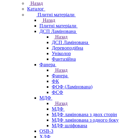
Назад
Каталог
Плитні матеріали
Назад
Плитні матеріали
ДСП Ламінована
Назад
ДСП Ламінована
Деревоподібна
Уніколор
Фантазійна
Фанера
Назад
Фанера
ФК
ФОФ (Ламінована)
ФСФ
МДФ
Назад
МДФ
МДФ ламінована з двох сторін
МДФ ламінована з одного боку
МДФ шліфована
OSB-3
ХДФ