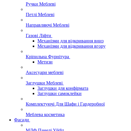
Ручки Меблеві
Петлі Меблеві
Направляючі Меблеві
Газові Ліфти
Механізми для відкривання вниз
Механізми для відкривання вгору
Кріпильна Фурнітура
Метизи
Аксесуари меблеві
Заглушки Меблеві
Заглушки для конфірмата
Заглушки самоклейки
Комплектуючі Для Шафи і Гардеробної
Меблева косметика
Фасади
МДФ Панелі Yildiz