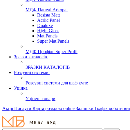
МДФ Панелі Arkopa
Resista Matt
Acrlic Panel
Dualuxe
Hight Gloss
Mat Panels
Super Mat Panels
МДФ Профіль Super Profil
Зразки каталогів
ЗРАЗКИ КАТАЛОГІВ
Розсувні системи
Розсувні системи для шаф купе
Уцінка
Уцінені товари
Акції
Послуги
Карта розкрою online
Залишки
Графік роботи в