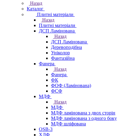
Назад
Каталог
Плитні матеріали
Назад
Плитні матеріали
ДСП Ламінована
Назад
ДСП Ламінована
Деревоподібна
Уніколор
Фантазійна
Фанера
Назад
Фанера
ФК
ФОФ (Ламінована)
ФСФ
МДФ
Назад
МДФ
МДФ ламінована з двох сторін
МДФ ламінована з одного боку
МДФ шліфована
OSB-3
ХДФ