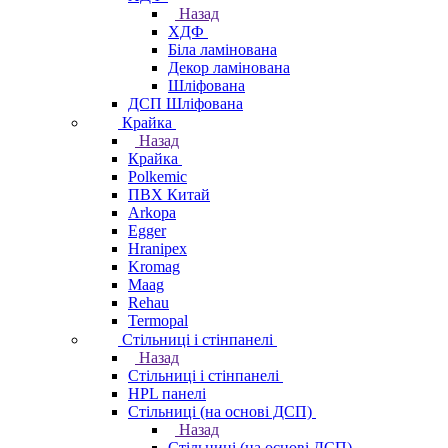
Назад
ХДФ
Біла ламінована
Декор ламінована
Шліфована
ДСП Шліфована
Крайка
Назад
Крайка
Polkemic
ПВХ Китай
Arkopa
Egger
Hranipex
Kromag
Maag
Rehau
Termopal
Стільниці і стінпанелі
Назад
Стільниці і стінпанелі
HPL панелі
Стільниці (на основі ДСП)
Назад
Стільниці (на основі ДСП)