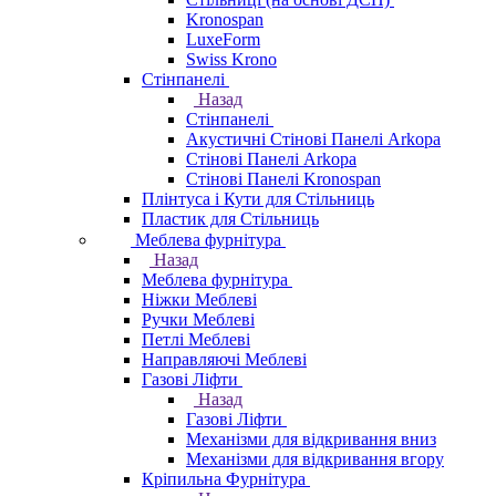
Kronospan
LuxeForm
Swiss Krono
Стінпанелі
Назад
Стінпанелі
Акустичні Стінові Панелі Аrkopa
Стінові Панелі Arkopa
Стінові Панелі Kronospan
Плінтуса і Кути для Стільниць
Пластик для Стільниць
Меблева фурнітура
Назад
Меблева фурнітура
Ніжки Меблеві
Ручки Меблеві
Петлі Меблеві
Направляючі Меблеві
Газові Ліфти
Назад
Газові Ліфти
Механізми для відкривання вниз
Механізми для відкривання вгору
Кріпильна Фурнітура