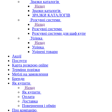
Зразки каталогів
Назад
Зразки каталогів
ЗРАЗКИ КАТАЛОГІВ
Розсувні системи
Назад
Розсувні системи
Розсувні системи для шаф купе
Уцінка
Назад
Уцінка
Уцінені товари
Акції
Послуги
Карта розкрою online
Терміни порізки
Меблі на замовлення
Бренди
Як купити
Назад
Як купити
Оплата
Доставка
Повернення і обмін
Про компанію