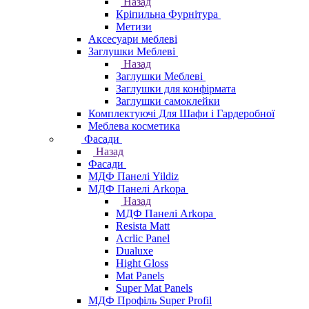
Назад
Кріпильна Фурнітура
Метизи
Аксесуари меблеві
Заглушки Меблеві
Назад
Заглушки Меблеві
Заглушки для конфірмата
Заглушки самоклейки
Комплектуючі Для Шафи і Гардеробної
Меблева косметика
Фасади
Назад
Фасади
МДФ Панелі Yildiz
МДФ Панелі Arkopa
Назад
МДФ Панелі Arkopa
Resista Matt
Acrlic Panel
Dualuxe
Hight Gloss
Mat Panels
Super Mat Panels
МДФ Профіль Super Profil