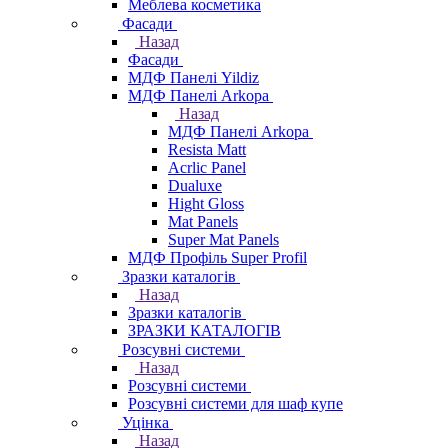
Меблева косметика
Фасади
Назад
Фасади
МДФ Панелі Yildiz
МДФ Панелі Arkopa
Назад
МДФ Панелі Arkopa
Resista Matt
Acrlic Panel
Dualuxe
Hight Gloss
Mat Panels
Super Mat Panels
МДФ Профіль Super Profil
Зразки каталогів
Назад
Зразки каталогів
ЗРАЗКИ КАТАЛОГІВ
Розсувні системи
Назад
Розсувні системи
Розсувні системи для шаф купе
Уцінка
Назад