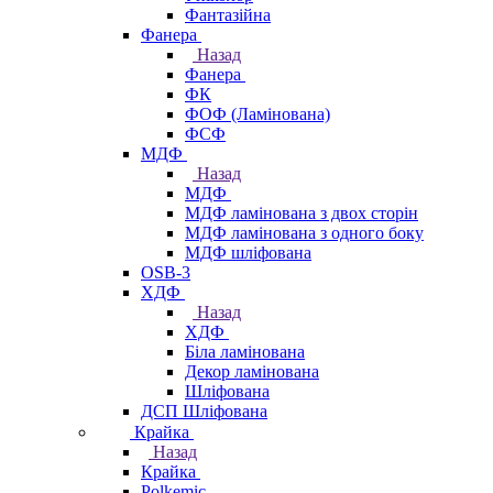
Фантазійна
Фанера
Назад
Фанера
ФК
ФОФ (Ламінована)
ФСФ
МДФ
Назад
МДФ
МДФ ламінована з двох сторін
МДФ ламінована з одного боку
МДФ шліфована
OSB-3
ХДФ
Назад
ХДФ
Біла ламінована
Декор ламінована
Шліфована
ДСП Шліфована
Крайка
Назад
Крайка
Polkemic