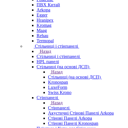
ПВХ Китай
Arkopa
Egger
Hranipex
Kromag
Maag
Rehau
Termopal
Стільниці і стінпанелі
Назад
Стільниці і стінпанелі
HPL панелі
Стільниці (на основі ДСП)
Назад
Стільниці (на основі ДСП)
Kronospan
LuxeForm
Swiss Krono
Стінпанелі
Назад
Стінпанелі
Акустичні Стінові Панелі Аrkopa
Стінові Панелі Arkopa
Стінові Панелі Kronospan