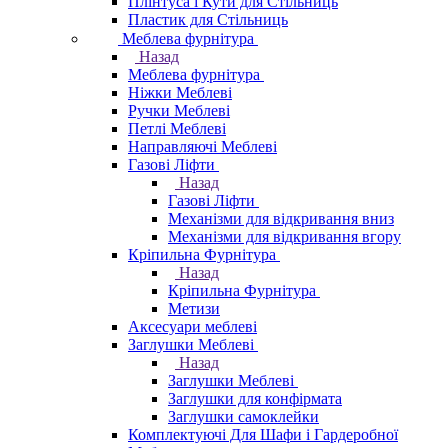
Плінтуса і Кути для Стільниць
Пластик для Стільниць
Меблева фурнітура
Назад
Меблева фурнітура
Ніжки Меблеві
Ручки Меблеві
Петлі Меблеві
Направляючі Меблеві
Газові Ліфти
Назад
Газові Ліфти
Механізми для відкривання вниз
Механізми для відкривання вгору
Кріпильна Фурнітура
Назад
Кріпильна Фурнітура
Метизи
Аксесуари меблеві
Заглушки Меблеві
Назад
Заглушки Меблеві
Заглушки для конфірмата
Заглушки самоклейки
Комплектуючі Для Шафи і Гардеробної