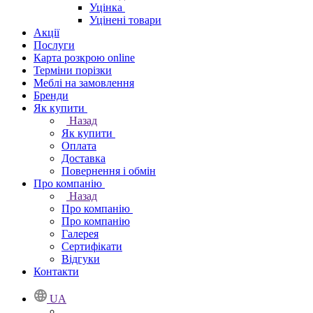
Уцінка
Уцінені товари
Акції
Послуги
Карта розкрою online
Терміни порізки
Меблі на замовлення
Бренди
Як купити
Назад
Як купити
Оплата
Доставка
Повернення і обмін
Про компанію
Назад
Про компанію
Про компанію
Галерея
Сертифікати
Відгуки
Контакти
UA