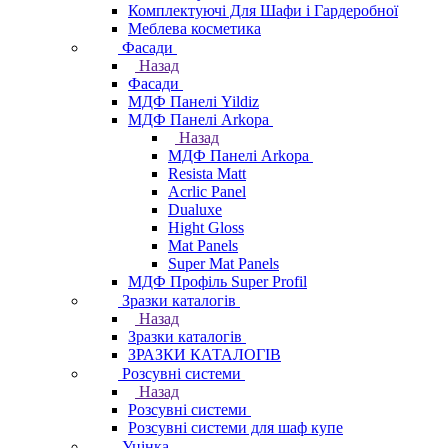
Комплектуючі Для Шафи і Гардеробної
Меблева косметика
Фасади
Назад
Фасади
МДФ Панелі Yildiz
МДФ Панелі Arkopa
Назад
МДФ Панелі Arkopa
Resista Matt
Acrlic Panel
Dualuxe
Hight Gloss
Mat Panels
Super Mat Panels
МДФ Профіль Super Profil
Зразки каталогів
Назад
Зразки каталогів
ЗРАЗКИ КАТАЛОГІВ
Розсувні системи
Назад
Розсувні системи
Розсувні системи для шаф купе
Уцінка