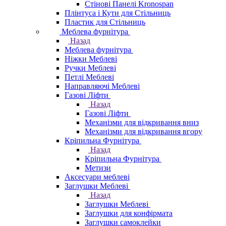
Стінові Панелі Kronospan
Плінтуса і Кути для Стільниць
Пластик для Стільниць
Меблева фурнітура
Назад
Меблева фурнітура
Ніжки Меблеві
Ручки Меблеві
Петлі Меблеві
Направляючі Меблеві
Газові Ліфти
Назад
Газові Ліфти
Механізми для відкривання вниз
Механізми для відкривання вгору
Кріпильна Фурнітура
Назад
Кріпильна Фурнітура
Метизи
Аксесуари меблеві
Заглушки Меблеві
Назад
Заглушки Меблеві
Заглушки для конфірмата
Заглушки самоклейки