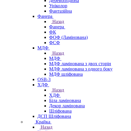
Деревоподібна
Уніколор
Фантазійна
Фанера
Назад
Фанера
ФК
ФОФ (Ламінована)
ФСФ
МДФ
Назад
МДФ
МДФ ламінована з двох сторін
МДФ ламінована з одного боку
МДФ шліфована
OSB-3
ХДФ
Назад
ХДФ
Біла ламінована
Декор ламінована
Шліфована
ДСП Шліфована
Крайка
Назад