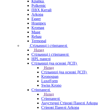
Крайка
Polkemic
ПВХ Китай
Arkopa
Egger
Hranipex
Kromag
Maag
Rehau
Termopal
Стільниці і стінпанелі
Назад
Стільниці і стінпанелі
HPL панелі
Стільниці (на основі ДСП)
Назад
Стільниці (на основі ДСП)
Kronospan
LuxeForm
Swiss Krono
Стінпанелі
Назад
Стінпанелі
Акустичні Стінові Панелі Аrkopa
Стінові Панелі Arkopa