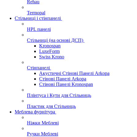
Rehau
Termopal
Стільниці і стінпанелі
HPL панелі
Стільниці (на основі ДСП)
Kronospan
LuxeForm
Swiss Krono
Стінпанелі
Акустичні Стінові Панелі Аrkopa
Стінові Панелі Arkopa
Стінові Панелі Kronospan
Плінтуса і Кути для Стільниць
Пластик для Стільниць
Меблева фурнітура
Ніжки Меблеві
Ручки Меблеві