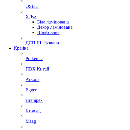
OSB-3
ХДФ
Біла ламінована
Декор ламінована
Шліфована
ДСП Шліфована
Крайка
Polkemic
ПВХ Китай
Arkopa
Egger
Hranipex
Kromag
Maag