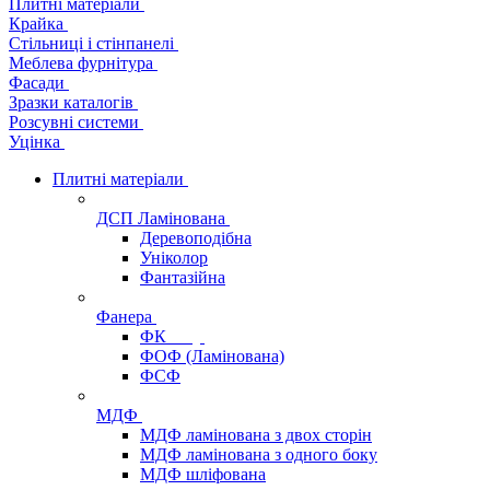
Плитні матеріали
Крайка
Стільниці і стінпанелі
Меблева фурнітура
Фасади
Зразки каталогів
Розсувні системи
Уцінка
Плитні матеріали
ДСП Ламінована
Деревоподібна
Уніколор
Фантазійна
Фанера
ФК
ФОФ (Ламінована)
ФСФ
МДФ
МДФ ламінована з двох сторін
МДФ ламінована з одного боку
МДФ шліфована