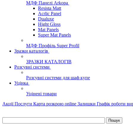
МДФ Панелі Arkopa
Resista Matt
Acrlic Panel
Dualuxe
Hight Gloss
Mat Panels
Super Mat Panels
МДФ Профіль Super Profil
Зразки каталогів
ЗРАЗКИ КАТАЛОГІВ
Розсувні системи
Розсувні системи для шаф купе
Уцінка
Уцінені товари
Акції
Послуги
Карта розкрою online
Залишки
Графік роботи в