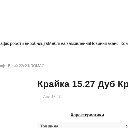
рафік роботи виробництв
Меблі на замовлення
Новини
Вакансії
Кон
Крафт Білий 22х2 KROMAG
Крайка 15.27 Дуб 
Арт.
15.27
Характеристики
Товщина
2