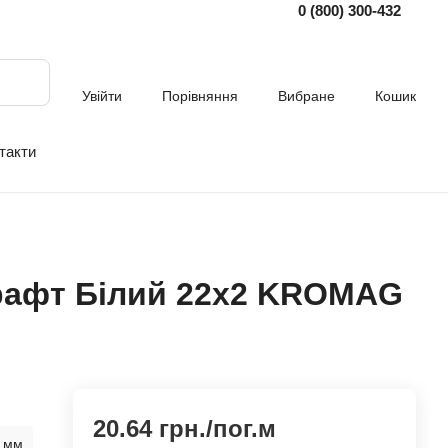
0 (800) 300-432
Увійти
Порівняння
Вибране
Кошик
такти
Крафт Білий 22х2 KROMAG
20.64 грн./
пог.м
 мм