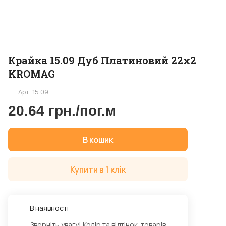
Крайка 15.09 Дуб Платиновий 22х2
KROMAG
Арт.
15.09
20.64 грн./
пог.м
В кошик
Купити в 1 клік
В наявності
Зверніть увагу! Колір та відтінок товарів