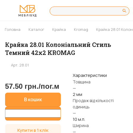
Головна
Каталог
Крайка
Kromag
Крайка 28.01 Коло
Крайка 28.01 Колоніальний Стиль
Темний 42х2 KROMAG
Арт.
28.01
Характеристики
Товщина
57.50 грн./
пог.м
—
2 мм
В кошик
Продаж від кількості
одиниць
—
10 м.п.
Ширина
Купити в 1 клік
—