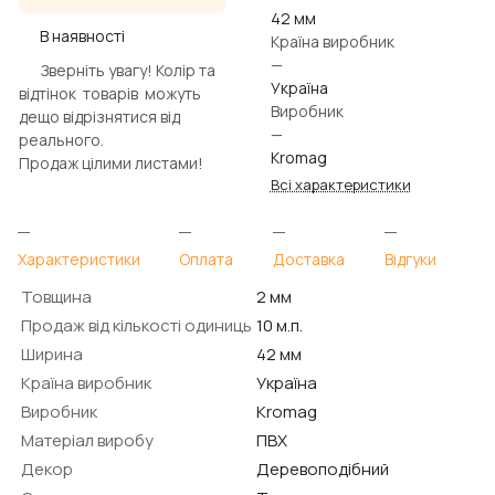
42 мм
В наявності
Країна виробник
—
Зверніть увагу! Колір та
Україна
відтінок товарів можуть
Виробник
дещо відрізнятися від
—
реального.
Kromag
Продаж цілими листами!
Всі характеристики
Характеристики
Оплата
Доставка
Відгуки
Товщина
2 мм
Продаж від кількості одиниць
10 м.п.
Ширина
42 мм
Країна виробник
Україна
Виробник
Kromag
Матеріал виробу
ПВХ
Декор
Деревоподібний