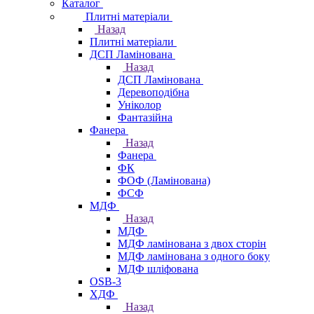
Каталог
Плитні матеріали
Назад
Плитні матеріали
ДСП Ламінована
Назад
ДСП Ламінована
Деревоподібна
Уніколор
Фантазійна
Фанера
Назад
Фанера
ФК
ФОФ (Ламінована)
ФСФ
МДФ
Назад
МДФ
МДФ ламінована з двох сторін
МДФ ламінована з одного боку
МДФ шліфована
OSB-3
ХДФ
Назад