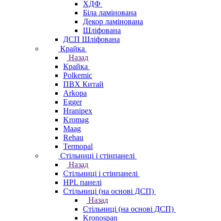
ХДФ
Біла ламінована
Декор ламінована
Шліфована
ДСП Шліфована
Крайка
Назад
Крайка
Polkemic
ПВХ Китай
Arkopa
Egger
Hranipex
Kromag
Maag
Rehau
Termopal
Стільниці і стінпанелі
Назад
Стільниці і стінпанелі
HPL панелі
Стільниці (на основі ДСП)
Назад
Стільниці (на основі ДСП)
Kronospan