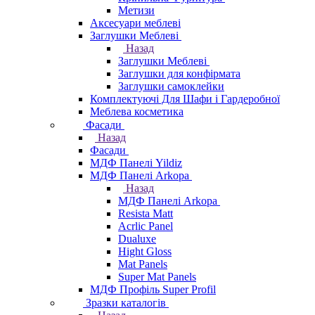
Метизи
Аксесуари меблеві
Заглушки Меблеві
Назад
Заглушки Меблеві
Заглушки для конфірмата
Заглушки самоклейки
Комплектуючі Для Шафи і Гардеробної
Меблева косметика
Фасади
Назад
Фасади
МДФ Панелі Yildiz
МДФ Панелі Arkopa
Назад
МДФ Панелі Arkopa
Resista Matt
Acrlic Panel
Dualuxe
Hight Gloss
Mat Panels
Super Mat Panels
МДФ Профіль Super Profil
Зразки каталогів