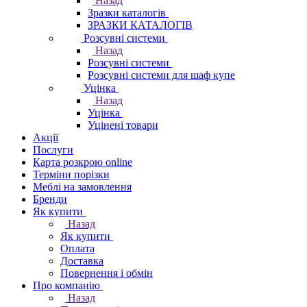
Назад
Зразки каталогів
ЗРАЗКИ КАТАЛОГІВ
Розсувні системи
Назад
Розсувні системи
Розсувні системи для шаф купе
Уцінка
Назад
Уцінка
Уцінені товари
Акції
Послуги
Карта розкрою online
Терміни порізки
Меблі на замовлення
Бренди
Як купити
Назад
Як купити
Оплата
Доставка
Повернення і обмін
Про компанію
Назад