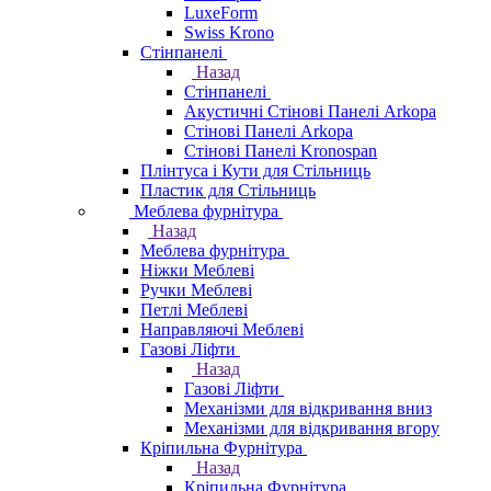
LuxeForm
Swiss Krono
Стінпанелі
Назад
Стінпанелі
Акустичні Стінові Панелі Аrkopa
Стінові Панелі Arkopa
Стінові Панелі Kronospan
Плінтуса і Кути для Стільниць
Пластик для Стільниць
Меблева фурнітура
Назад
Меблева фурнітура
Ніжки Меблеві
Ручки Меблеві
Петлі Меблеві
Направляючі Меблеві
Газові Ліфти
Назад
Газові Ліфти
Механізми для відкривання вниз
Механізми для відкривання вгору
Кріпильна Фурнітура
Назад
Кріпильна Фурнітура