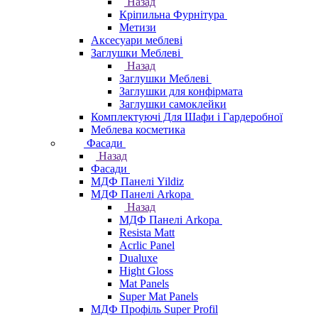
Назад
Кріпильна Фурнітура
Метизи
Аксесуари меблеві
Заглушки Меблеві
Назад
Заглушки Меблеві
Заглушки для конфірмата
Заглушки самоклейки
Комплектуючі Для Шафи і Гардеробної
Меблева косметика
Фасади
Назад
Фасади
МДФ Панелі Yildiz
МДФ Панелі Arkopa
Назад
МДФ Панелі Arkopa
Resista Matt
Acrlic Panel
Dualuxe
Hight Gloss
Mat Panels
Super Mat Panels
МДФ Профіль Super Profil