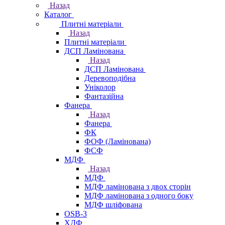
Назад
Каталог
Плитні матеріали
Назад
Плитні матеріали
ДСП Ламінована
Назад
ДСП Ламінована
Деревоподібна
Уніколор
Фантазійна
Фанера
Назад
Фанера
ФК
ФОФ (Ламінована)
ФСФ
МДФ
Назад
МДФ
МДФ ламінована з двох сторін
МДФ ламінована з одного боку
МДФ шліфована
OSB-3
ХДФ