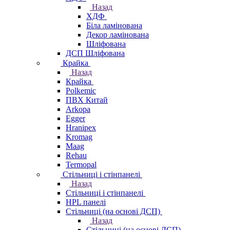
Назад
ХДФ
Біла ламінована
Декор ламінована
Шліфована
ДСП Шліфована
Крайка
Назад
Крайка
Polkemic
ПВХ Китай
Arkopa
Egger
Hranipex
Kromag
Maag
Rehau
Termopal
Стільниці і стінпанелі
Назад
Стільниці і стінпанелі
HPL панелі
Стільниці (на основі ДСП)
Назад
Стільниці (на основі ДСП)