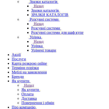
Зразки каталогів
Назад
Зразки каталогів
ЗРАЗКИ КАТАЛОГІВ
Розсувні системи
Назад
Розсувні системи
Розсувні системи для шаф купе
Уцінка
Назад
Уцінка
Уцінені товари
Акції
Послуги
Карта розкрою online
Терміни порізки
Меблі на замовлення
Бренди
Як купити
Назад
Як купити
Оплата
Доставка
Повернення і обмін
Про компанію