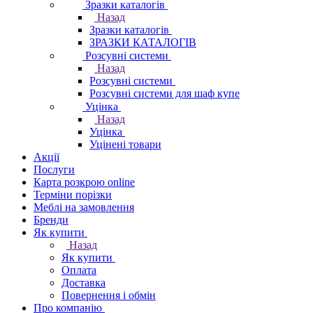
Зразки каталогів
Назад
Зразки каталогів
ЗРАЗКИ КАТАЛОГІВ
Розсувні системи
Назад
Розсувні системи
Розсувні системи для шаф купе
Уцінка
Назад
Уцінка
Уцінені товари
Акції
Послуги
Карта розкрою online
Терміни порізки
Меблі на замовлення
Бренди
Як купити
Назад
Як купити
Оплата
Доставка
Повернення і обмін
Про компанію