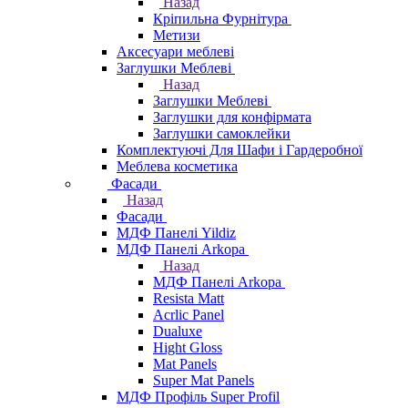
Назад
Кріпильна Фурнітура
Метизи
Аксесуари меблеві
Заглушки Меблеві
Назад
Заглушки Меблеві
Заглушки для конфірмата
Заглушки самоклейки
Комплектуючі Для Шафи і Гардеробної
Меблева косметика
Фасади
Назад
Фасади
МДФ Панелі Yildiz
МДФ Панелі Arkopa
Назад
МДФ Панелі Arkopa
Resista Matt
Acrlic Panel
Dualuxe
Hight Gloss
Mat Panels
Super Mat Panels
МДФ Профіль Super Profil