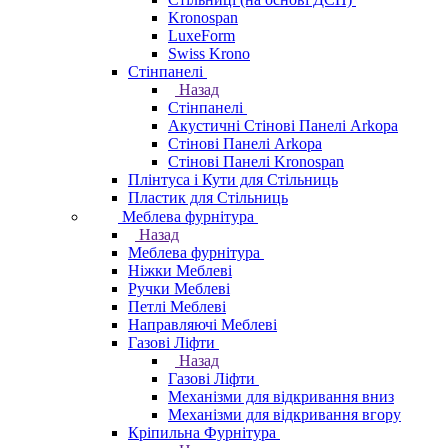
Kronospan
LuxeForm
Swiss Krono
Стінпанелі
Назад
Стінпанелі
Акустичні Стінові Панелі Аrkopa
Стінові Панелі Arkopa
Стінові Панелі Kronospan
Плінтуса і Кути для Стільниць
Пластик для Стільниць
Меблева фурнітура
Назад
Меблева фурнітура
Ніжки Меблеві
Ручки Меблеві
Петлі Меблеві
Направляючі Меблеві
Газові Ліфти
Назад
Газові Ліфти
Механізми для відкривання вниз
Механізми для відкривання вгору
Кріпильна Фурнітура