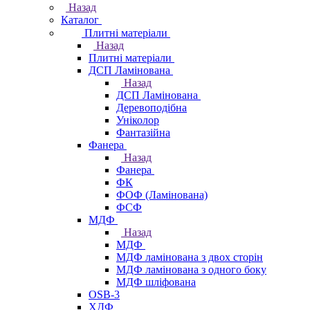
Назад
Каталог
Плитні матеріали
Назад
Плитні матеріали
ДСП Ламінована
Назад
ДСП Ламінована
Деревоподібна
Уніколор
Фантазійна
Фанера
Назад
Фанера
ФК
ФОФ (Ламінована)
ФСФ
МДФ
Назад
МДФ
МДФ ламінована з двох сторін
МДФ ламінована з одного боку
МДФ шліфована
OSB-3
ХДФ