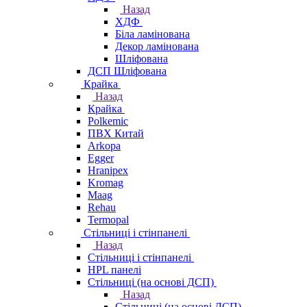
Назад
ХДФ
Біла ламінована
Декор ламінована
Шліфована
ДСП Шліфована
Крайка
Назад
Крайка
Polkemic
ПВХ Китай
Arkopa
Egger
Hranipex
Kromag
Maag
Rehau
Termopal
Стільниці і стінпанелі
Назад
Стільниці і стінпанелі
HPL панелі
Стільниці (на основі ДСП)
Назад
Стільниці (на основі ДСП)