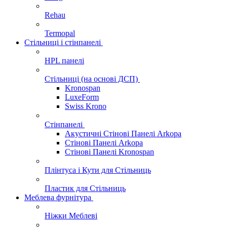
Rehau
Termopal
Стільниці і стінпанелі
HPL панелі
Стільниці (на основі ДСП)
Kronospan
LuxeForm
Swiss Krono
Стінпанелі
Акустичні Стінові Панелі Аrkopa
Стінові Панелі Arkopa
Стінові Панелі Kronospan
Плінтуса і Кути для Стільниць
Пластик для Стільниць
Меблева фурнітура
Ніжки Меблеві