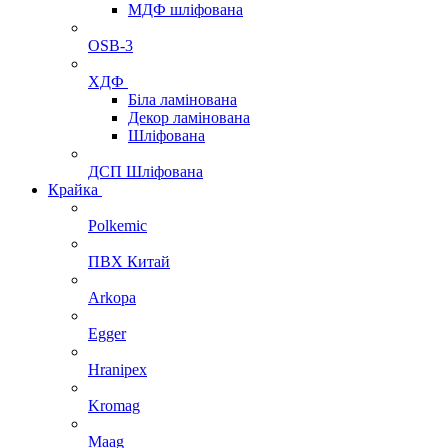
МДФ шліфована
OSB-3
ХДФ
Біла ламінована
Декор ламінована
Шліфована
ДСП Шліфована
Крайка
Polkemic
ПВХ Китай
Arkopa
Egger
Hranipex
Kromag
Maag