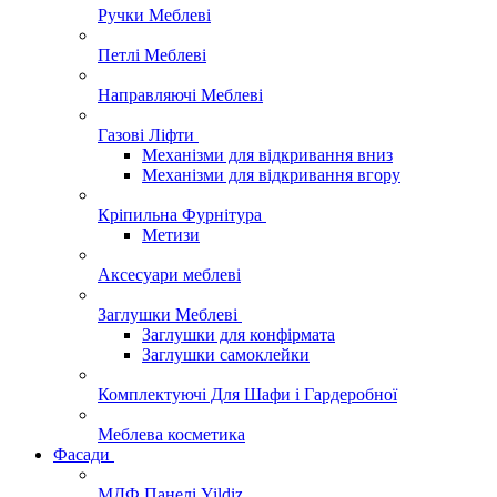
Ручки Меблеві
Петлі Меблеві
Направляючі Меблеві
Газові Ліфти
Механізми для відкривання вниз
Механізми для відкривання вгору
Кріпильна Фурнітура
Метизи
Аксесуари меблеві
Заглушки Меблеві
Заглушки для конфірмата
Заглушки самоклейки
Комплектуючі Для Шафи і Гардеробної
Меблева косметика
Фасади
МДФ Панелі Yildiz