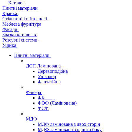
Каталог
Плитні матеріали
Крайка
Стільниці і стінпанелі
Меблева фурнітура
Фасади
Зразки каталогів
Розсувні системи
Уцінка
Плитні матеріали
ДСП Ламінована
Деревоподібна
Уніколор
Фантазійна
Фанера
ФК
ФОФ (Ламінована)
ФСФ
МДФ
МДФ ламінована з двох сторін
МДФ ламінована з одного боку