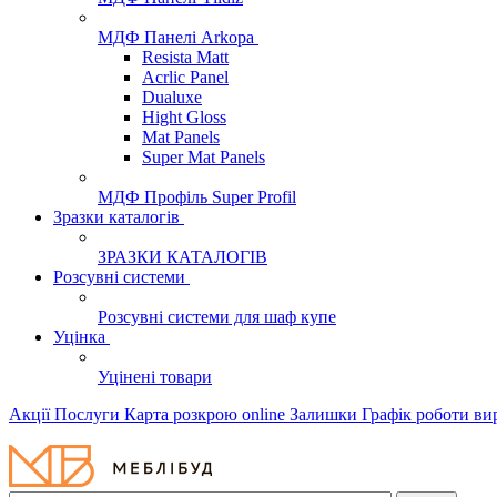
МДФ Панелі Arkopa
Resista Matt
Acrlic Panel
Dualuxe
Hight Gloss
Mat Panels
Super Mat Panels
МДФ Профіль Super Profil
Зразки каталогів
ЗРАЗКИ КАТАЛОГІВ
Розсувні системи
Розсувні системи для шаф купе
Уцінка
Уцінені товари
Акції
Послуги
Карта розкрою online
Залишки
Графік роботи в