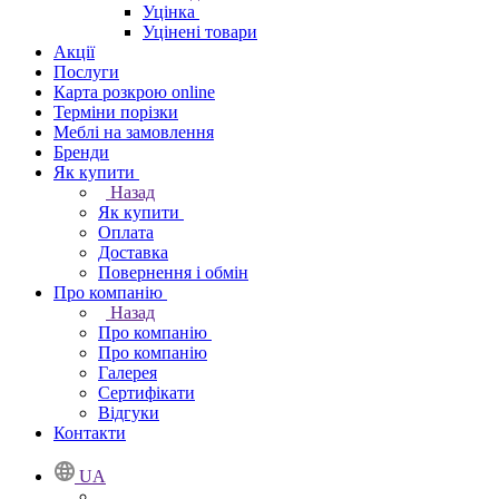
Уцінка
Уцінені товари
Акції
Послуги
Карта розкрою online
Терміни порізки
Меблі на замовлення
Бренди
Як купити
Назад
Як купити
Оплата
Доставка
Повернення і обмін
Про компанію
Назад
Про компанію
Про компанію
Галерея
Сертифікати
Відгуки
Контакти
UA