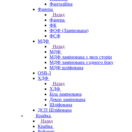
Фантазійна
Фанера
Назад
Фанера
ФК
ФОФ (Ламінована)
ФСФ
МДФ
Назад
МДФ
МДФ ламінована з двох сторін
МДФ ламінована з одного боку
МДФ шліфована
OSB-3
ХДФ
Назад
ХДФ
Біла ламінована
Декор ламінована
Шліфована
ДСП Шліфована
Крайка
Назад
Крайка
Polkemic