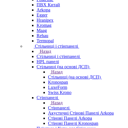
ПВХ Китай
Arkopa
Egger
Hranipex
Kromag
Maag
Rehau
Termopal
Стільниці і стінпанелі
Назад
Стільниці і стінпанелі
HPL панелі
Стільниці (на основі ДСП)
Назад
Стільниці (на основі ДСП)
Kronospan
LuxeForm
Swiss Krono
Стінпанелі
Назад
Стінпанелі
Акустичні Стінові Панелі Аrkopa
Стінові Панелі Arkopa
Стінові Панелі Kronospan