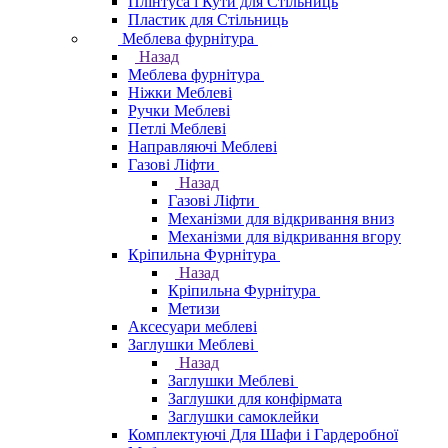
Плінтуса і Кути для Стільниць
Пластик для Стільниць
Меблева фурнітура
Назад
Меблева фурнітура
Ніжки Меблеві
Ручки Меблеві
Петлі Меблеві
Направляючі Меблеві
Газові Ліфти
Назад
Газові Ліфти
Механізми для відкривання вниз
Механізми для відкривання вгору
Кріпильна Фурнітура
Назад
Кріпильна Фурнітура
Метизи
Аксесуари меблеві
Заглушки Меблеві
Назад
Заглушки Меблеві
Заглушки для конфірмата
Заглушки самоклейки
Комплектуючі Для Шафи і Гардеробної