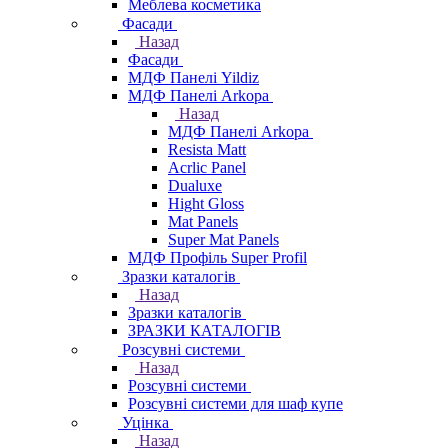
Меблева косметика
Фасади
Назад
Фасади
МДФ Панелі Yildiz
МДФ Панелі Arkopa
Назад
МДФ Панелі Arkopa
Resista Matt
Acrlic Panel
Dualuxe
Hight Gloss
Mat Panels
Super Mat Panels
МДФ Профіль Super Profil
Зразки каталогів
Назад
Зразки каталогів
ЗРАЗКИ КАТАЛОГІВ
Розсувні системи
Назад
Розсувні системи
Розсувні системи для шаф купе
Уцінка
Назад