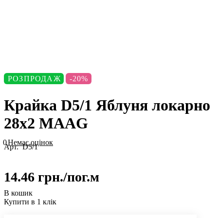
РОЗПРОДАЖ
-20%
Крайка D5/1 Яблуня локарно
28х2 MAАG
0
Немає оцінок
Арт.
D5/1
14.46 грн./
пог.м
В кошик
Купити в 1 клік