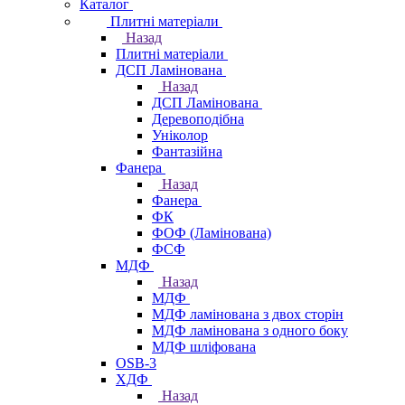
Каталог
Плитні матеріали
Назад
Плитні матеріали
ДСП Ламінована
Назад
ДСП Ламінована
Деревоподібна
Уніколор
Фантазійна
Фанера
Назад
Фанера
ФК
ФОФ (Ламінована)
ФСФ
МДФ
Назад
МДФ
МДФ ламінована з двох сторін
МДФ ламінована з одного боку
МДФ шліфована
OSB-3
ХДФ
Назад