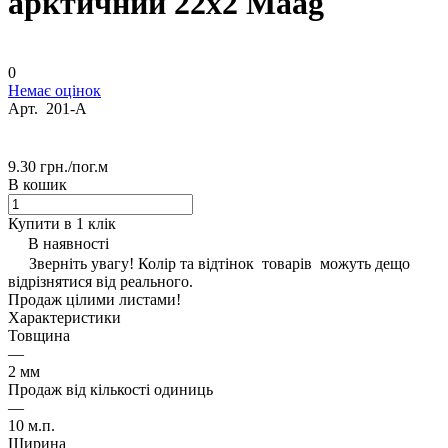
арктичний 22х2 Maag
0
Немає оцінок
Арт.
201-А
9.30 грн./
пог.м
В кошик
Купити в 1 клік
В наявності
Зверніть увагу! Колір та відтінок товарів можуть дещо
відрізнятися від реального.
Продаж цілими листами!
Характеристики
Товщина
—
2 мм
Продаж від кількості одиниць
—
10 м.п.
Ширина