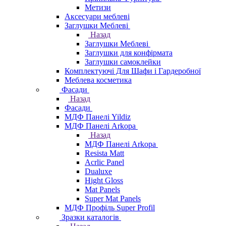
Метизи
Аксесуари меблеві
Заглушки Меблеві
Назад
Заглушки Меблеві
Заглушки для конфірмата
Заглушки самоклейки
Комплектуючі Для Шафи і Гардеробної
Меблева косметика
Фасади
Назад
Фасади
МДФ Панелі Yildiz
МДФ Панелі Arkopa
Назад
МДФ Панелі Arkopa
Resista Matt
Acrlic Panel
Dualuxe
Hight Gloss
Mat Panels
Super Mat Panels
МДФ Профіль Super Profil
Зразки каталогів