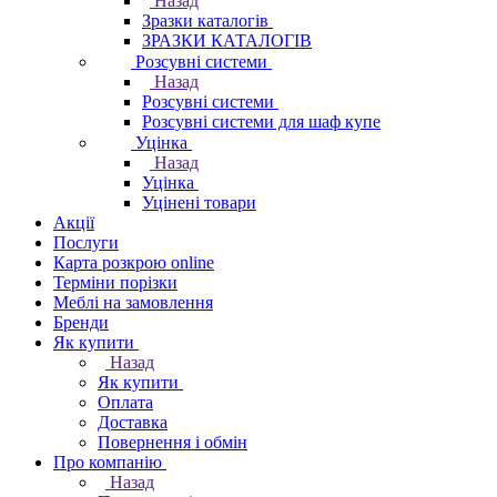
Назад
Зразки каталогів
ЗРАЗКИ КАТАЛОГІВ
Розсувні системи
Назад
Розсувні системи
Розсувні системи для шаф купе
Уцінка
Назад
Уцінка
Уцінені товари
Акції
Послуги
Карта розкрою online
Терміни порізки
Меблі на замовлення
Бренди
Як купити
Назад
Як купити
Оплата
Доставка
Повернення і обмін
Про компанію
Назад