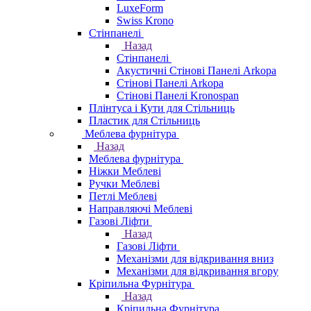
LuxeForm
Swiss Krono
Стінпанелі
Назад
Стінпанелі
Акустичні Стінові Панелі Аrkopa
Стінові Панелі Arkopa
Стінові Панелі Kronospan
Плінтуса і Кути для Стільниць
Пластик для Стільниць
Меблева фурнітура
Назад
Меблева фурнітура
Ніжки Меблеві
Ручки Меблеві
Петлі Меблеві
Направляючі Меблеві
Газові Ліфти
Назад
Газові Ліфти
Механізми для відкривання вниз
Механізми для відкривання вгору
Кріпильна Фурнітура
Назад
Кріпильна Фурнітура