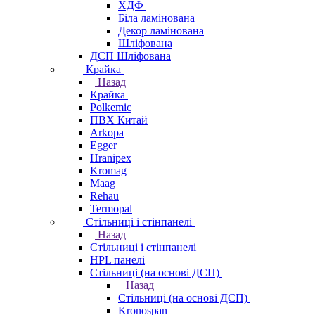
ХДФ
Біла ламінована
Декор ламінована
Шліфована
ДСП Шліфована
Крайка
Назад
Крайка
Polkemic
ПВХ Китай
Arkopa
Egger
Hranipex
Kromag
Maag
Rehau
Termopal
Стільниці і стінпанелі
Назад
Стільниці і стінпанелі
HPL панелі
Стільниці (на основі ДСП)
Назад
Стільниці (на основі ДСП)
Kronospan