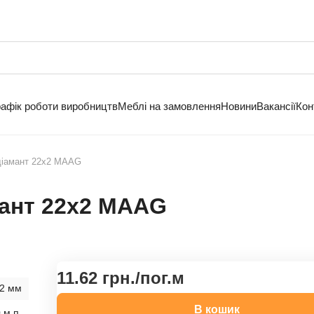
рафік роботи виробництв
Меблі на замовлення
Новини
Вакансії
Кон
діамант 22х2 MАAG
мант 22х2 MАAG
11.62 грн./
пог.м
2 мм
В кошик
 м.п.