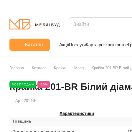
Акції
Послуги
Карта розкрою online
Г
Каталог
Головна
Каталог
Крайка
Maag
Крайка 201-ВR Білий 
Крайка 201-ВR Білий діа
РОЗПРОДАЖ
-20%
Арт.
201-ВR
Характеристики
Товщина
Продаж від кількості одиниць
10