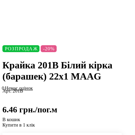
РОЗПРОДАЖ
-20%
Крайка 201В Білий кірка
(барашек) 22х1 MАAG
0
Немає оцінок
Арт.
201В
6.46 грн./
пог.м
В кошик
Купити в 1 клік