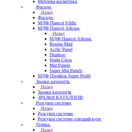
Меблева косметика
Фасади
Назад
Фасади
МДФ Панелі Yildiz
МДФ Панелі Arkopa
Назад
МДФ Панелі Arkopa
Resista Matt
Acrlic Panel
Dualuxe
Hight Gloss
Mat Panels
Super Mat Panels
МДФ Профіль Super Profil
Зразки каталогів
Назад
Зразки каталогів
ЗРАЗКИ КАТАЛОГІВ
Розсувні системи
Назад
Розсувні системи
Розсувні системи для шаф купе
Уцінка
Назад