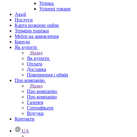
Уцінка
Уцінені товари
Акції
Послуги
Карта розкрою online
Терміни порізки
Меблі на замовлення
Бренди
Як купити
Назад
Як купити
Оплата
Доставка
Повернення і обмін
Про компанію
Назад
Про компанію
Про компанію
Галерея
Сертифікати
Відгуки
Контакти
UA