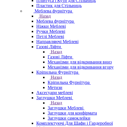
Плінтуса і Кути для Стільниць
Пластик для Стільниць
Меблева фурнітура
Назад
Меблева фурнітура
Ніжки Меблеві
Ручки Меблеві
Петлі Меблеві
Направляючі Меблеві
Газові Ліфти
Назад
Газові Ліфти
Механізми для відкривання вниз
Механізми для відкривання вгору
Кріпильна Фурнітура
Назад
Кріпильна Фурнітура
Метизи
Аксесуари меблеві
Заглушки Меблеві
Назад
Заглушки Меблеві
Заглушки для конфірмата
Заглушки самоклейки
Комплектуючі Для Шафи і Гардеробної