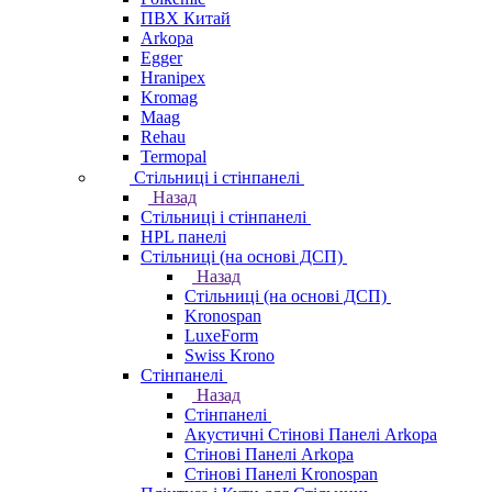
ПВХ Китай
Arkopa
Egger
Hranipex
Kromag
Maag
Rehau
Termopal
Стільниці і стінпанелі
Назад
Стільниці і стінпанелі
HPL панелі
Стільниці (на основі ДСП)
Назад
Стільниці (на основі ДСП)
Kronospan
LuxeForm
Swiss Krono
Стінпанелі
Назад
Стінпанелі
Акустичні Стінові Панелі Аrkopa
Стінові Панелі Arkopa
Стінові Панелі Kronospan