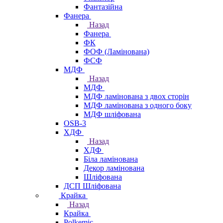
Фантазійна
Фанера
Назад
Фанера
ФК
ФОФ (Ламінована)
ФСФ
МДФ
Назад
МДФ
МДФ ламінована з двох сторін
МДФ ламінована з одного боку
МДФ шліфована
OSB-3
ХДФ
Назад
ХДФ
Біла ламінована
Декор ламінована
Шліфована
ДСП Шліфована
Крайка
Назад
Крайка
Polkemic